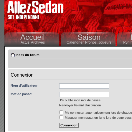
Accueil
Saison
Actus,
Archives
Calendrier,
Pronos,
Joueurs
T-Shir
Index du forum
Connexion
Nom d’utilisateur:
Mot de passe:
J’ai oublié mon mot de passe
Renvoyer l’e-mail d’activation
Me connecter automatiquement lors de chaque 
Masquer mon statut en ligne lors de cette sess