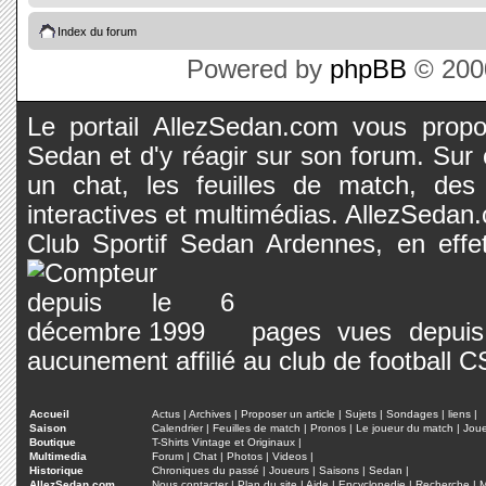
Index du forum
Powered by
phpBB
© 2000
Le portail AllezSedan.com vous propos
Sedan et d'y réagir sur son forum. Sur c
un chat, les feuilles de match, des
interactives et multimédias. AllezSedan.c
Club Sportif Sedan Ardennes, en effet
pages vues depuis 
aucunement affilié au club de football 
Accueil
Actus
|
Archives
|
Proposer un article
|
Sujets
|
Sondages
|
liens
|
Saison
Calendrier
|
Feuilles de match
|
Pronos
|
Le joueur du match
|
Jou
Boutique
T-Shirts Vintage et Originaux
|
Multimedia
Forum
|
Chat
|
Photos
|
Videos
|
Historique
Chroniques du passé
|
Joueurs
|
Saisons
|
Sedan
|
AllezSedan.com
Nous contacter
|
Plan du site
|
Aide
|
Encyclopedie
|
Recherche
|
M