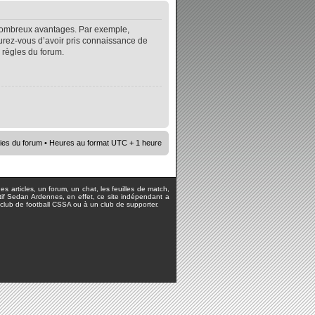
e nombreux avantages. Par exemple,
surez-vous d’avoir pris connaissance de
s règles du forum.
ies du forum
• Heures au format UTC + 1 heure
s articles, un forum, un chat, les feuilles de match,
rtif Sedan Ardennes, en effet, ce site indépendant a
lub de football CSSA ou à un club de supporter.