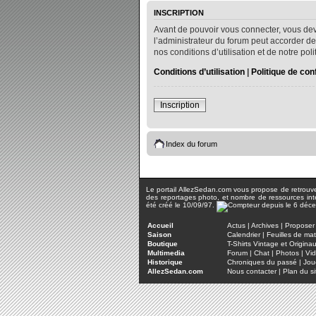
INSCRIPTION
Avant de pouvoir vous connecter, vous dev
l’administrateur du forum peut accorder de
nos conditions d’utilisation et de notre po
Conditions d’utilisation
|
Politique de conf
Inscription
Index du forum
Le portail AllezSedan.com vous propose de retrouver 
des reportages photo, et nombre de ressources inter
été créé le 10/09/97.
Accueil
Actus
|
Archives
|
Proposer 
Saison
Calendrier
|
Feuilles de ma
Boutique
T-Shirts Vintage et Origina
Multimedia
Forum
|
Chat
|
Photos
|
Vi
Historique
Chroniques du passé
|
Jou
AllezSedan.com
Nous contacter
|
Plan du si