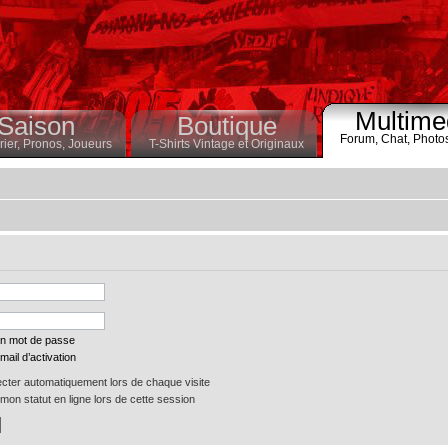
Multime
Saison
Boutique
Forum,
Chat,
Photo
ier,
Pronos,
Joueurs
T-Shirts Vintage et Originaux
on mot de passe
mail d’activation
ter automatiquement lors de chaque visite
on statut en ligne lors de cette session