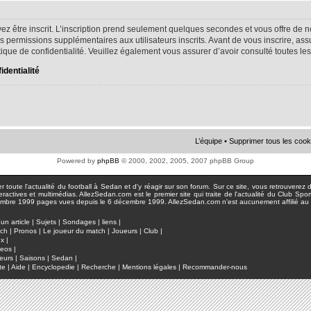
ez être inscrit. L’inscription prend seulement quelques secondes et vous offre d
s permissions supplémentaires aux utilisateurs inscrits. Avant de vous inscrire, as
litique de confidentialité. Veuillez également vous assurer d’avoir consulté toutes le
identialité
L’équipe
•
Supprimer tous les cook
Powered by
phpBB
© 2000, 2002, 2005, 2007 phpBB Group
toute l'actualité du football à Sedan et d'y réagir sur son forum. Sur ce site, vous retrouverez de
actives et multimédias. AllezSedan.com est le premier site qui traite de l'actualité du Club Spo
pages vues depuis le 6 décembre 1999. AllezSedan.com n'est aucunement affilié au c
un article
|
Sujets
|
Sondages
|
liens
|
tch
|
Pronos
|
Le joueur du match
|
Joueurs
|
Club
|
ux
|
deos
|
eurs
|
Saisons
|
Sedan
|
te
|
Aide
|
Encyclopedie
|
Recherche
|
Mentions légales
|
Recommander-nous