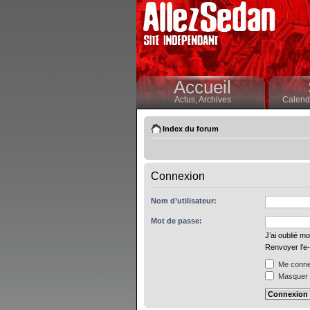
Accueil
Actus,
Archives
Calendr
Index du forum
Connexion
Nom d’utilisateur:
Mot de passe:
J’ai oublié m
Renvoyer l’e-
Me connec
Masquer m