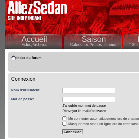
Accueil
Saison
Actus,
Archives
Calendrier,
Pronos,
Joueurs
T-Shir
Index du forum
Connexion
Nom d’utilisateur:
Mot de passe:
J’ai oublié mon mot de passe
Renvoyer l’e-mail d’activation
Me connecter automatiquement lors de chaque 
Masquer mon statut en ligne lors de cette sess