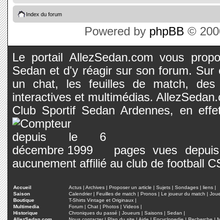
Index du forum
Powered by
phpBB
© 2000
Le portail AllezSedan.com vous propos
Sedan et d'y réagir sur son forum. Sur c
un chat, les feuilles de match, des
interactives et multimédias. AllezSedan.c
Club Sportif Sedan Ardennes, en effet
pages vues depuis 
aucunement affilié au club de football 
Accueil
Actus
|
Archives
|
Proposer un article
|
Sujets
|
Sondages
|
liens
|
Saison
Calendrier
|
Feuilles de match
|
Pronos
|
Le joueur du match
|
Jou
Boutique
T-Shirts Vintage et Originaux
|
Multimedia
Forum
|
Chat
|
Photos
|
Videos
|
Historique
Chroniques du passé
|
Joueurs
|
Saisons
|
Sedan
|
AllezSedan.com
Nous contacter
|
Plan du site
|
Aide
|
Encyclopedie
|
Recherche
|
M