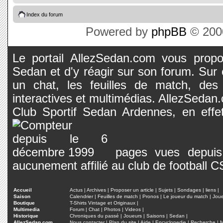
Index du forum
Powered by
phpBB
© 2000
Le portail AllezSedan.com vous propos
Sedan et d'y réagir sur son forum. Sur c
un chat, les feuilles de match, des
interactives et multimédias. AllezSedan.c
Club Sportif Sedan Ardennes, en effet
pages vues depuis 
aucunement affilié au club de football 
Accueil
Actus
|
Archives
|
Proposer un article
|
Sujets
|
Sondages
|
liens
|
Saison
Calendrier
|
Feuilles de match
|
Pronos
|
Le joueur du match
|
Jou
Boutique
T-Shirts Vintage et Originaux
|
Multimedia
Forum
|
Chat
|
Photos
|
Videos
|
Historique
Chroniques du passé
|
Joueurs
|
Saisons
|
Sedan
|
AllezSedan.com
Nous contacter
|
Plan du site
|
Aide
|
Encyclopedie
|
Recherche
|
M