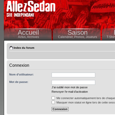
Accueil
Saison
Actus,
Archives
Calendrier,
Pronos,
Joueurs
T-Shir
Index du forum
Connexion
Nom d’utilisateur:
Mot de passe:
J’ai oublié mon mot de passe
Renvoyer l’e-mail d’activation
Me connecter automatiquement lors de chaque 
Masquer mon statut en ligne lors de cette sess