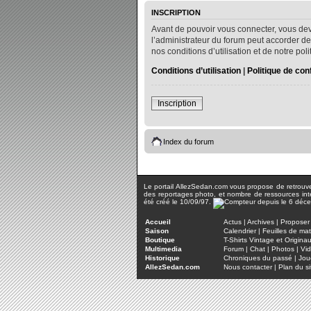
INSCRIPTION
Avant de pouvoir vous connecter, vous dev
l’administrateur du forum peut accorder de
nos conditions d’utilisation et de notre po
Conditions d’utilisation
|
Politique de conf
Inscription
Index du forum
Le portail AllezSedan.com vous propose de retrouver 
des reportages photo, et nombre de ressources inter
été créé le 10/09/97.
Accueil
Actus
|
Archives
|
Proposer 
Saison
Calendrier
|
Feuilles de ma
Boutique
T-Shirts Vintage et Origina
Multimedia
Forum
|
Chat
|
Photos
|
Vi
Historique
Chroniques du passé
|
Jou
AllezSedan.com
Nous contacter
|
Plan du si