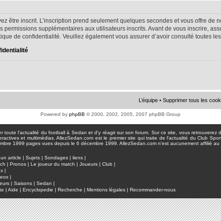
ez être inscrit. L’inscription prend seulement quelques secondes et vous offre d
s permissions supplémentaires aux utilisateurs inscrits. Avant de vous inscrire, as
litique de confidentialité. Veuillez également vous assurer d’avoir consulté toutes le
identialité
L’équipe
•
Supprimer tous les cook
Powered by
phpBB
© 2000, 2002, 2005, 2007 phpBB Group
toute l'actualité du football à Sedan et d'y réagir sur son forum. Sur ce site, vous retrouverez de
actives et multimédias. AllezSedan.com est le premier site qui traite de l'actualité du Club Spo
pages vues depuis le 6 décembre 1999. AllezSedan.com n'est aucunement affilié au c
un article
|
Sujets
|
Sondages
|
liens
|
tch
|
Pronos
|
Le joueur du match
|
Joueurs
|
Club
|
ux
|
deos
|
eurs
|
Saisons
|
Sedan
|
te
|
Aide
|
Encyclopedie
|
Recherche
|
Mentions légales
|
Recommander-nous