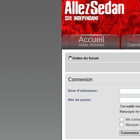
Accueil
Actus,
Archives
Calendr
Index du forum
Connexion
Nom d’utilisateur:
Mot de passe:
J’ai oublié m
Renvoyer l’e-
Me connec
Masquer m