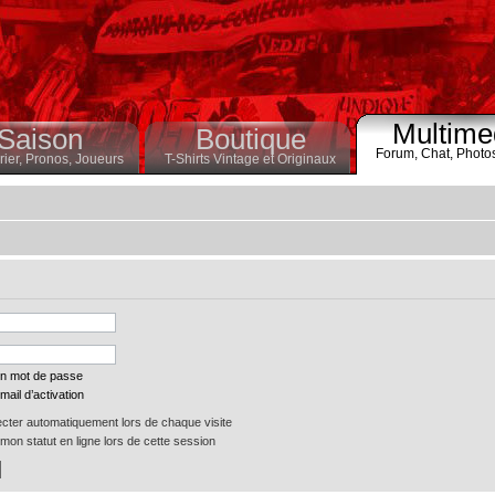
Multime
Saison
Boutique
Forum,
Chat,
Photo
ier,
Pronos,
Joueurs
T-Shirts Vintage et Originaux
on mot de passe
mail d’activation
ter automatiquement lors de chaque visite
on statut en ligne lors de cette session