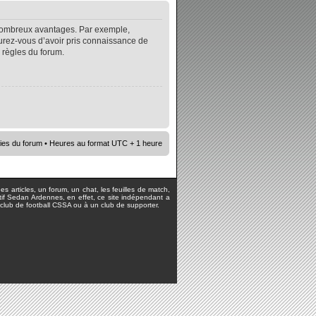
e nombreux avantages. Par exemple,
surez-vous d’avoir pris connaissance de
s règles du forum.
ies du forum
• Heures au format UTC + 1 heure
s articles, un forum, un chat, les feuilles de match,
rtif Sedan Ardennes, en effet, ce site indépendant a
lub de football CSSA ou à un club de supporter.