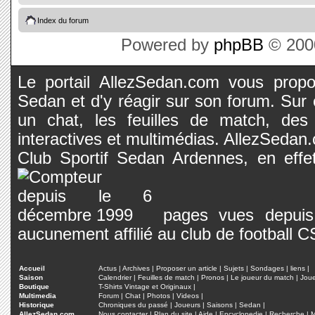
Index du forum
Powered by
phpBB
© 2000
Le portail AllezSedan.com vous propos
Sedan et d'y réagir sur son forum. Sur c
un chat, les feuilles de match, des
interactives et multimédias. AllezSedan.c
Club Sportif Sedan Ardennes, en effet
pages vues depuis 
aucunement affilié au club de football 
Accueil
Actus
|
Archives
|
Proposer un article
|
Sujets
|
Sondages
|
liens
|
Saison
Calendrier
|
Feuilles de match
|
Pronos
|
Le joueur du match
|
Jou
Boutique
T-Shirts Vintage et Originaux
|
Multimedia
Forum
|
Chat
|
Photos
|
Videos
|
Historique
Chroniques du passé
|
Joueurs
|
Saisons
|
Sedan
|
AllezSedan.com
Nous contacter
|
Plan du site
|
Aide
|
Encyclopedie
|
Recherche
|
M