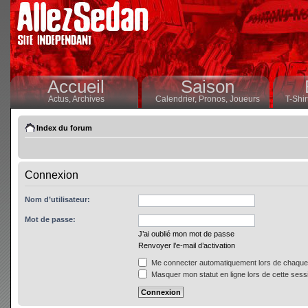
Accueil
Saison
Actus,
Archives
Calendrier,
Pronos,
Joueurs
T-Shir
Index du forum
Connexion
Nom d’utilisateur:
Mot de passe:
J’ai oublié mon mot de passe
Renvoyer l’e-mail d’activation
Me connecter automatiquement lors de chaque 
Masquer mon statut en ligne lors de cette sess