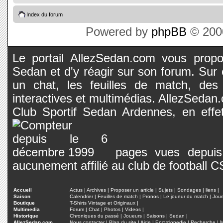
Index du forum
Powered by
phpBB
© 2000
Le portail AllezSedan.com vous propos
Sedan et d'y réagir sur son forum. Sur c
un chat, les feuilles de match, des
interactives et multimédias. AllezSedan.c
Club Sportif Sedan Ardennes, en effet
pages vues depuis 
aucunement affilié au club de football 
Accueil
Actus
|
Archives
|
Proposer un article
|
Sujets
|
Sondages
|
liens
|
Saison
Calendrier
|
Feuilles de match
|
Pronos
|
Le joueur du match
|
Jou
Boutique
T-Shirts Vintage et Originaux
|
Multimedia
Forum
|
Chat
|
Photos
|
Videos
|
Historique
Chroniques du passé
|
Joueurs
|
Saisons
|
Sedan
|
AllezSedan.com
Nous contacter
|
Plan du site
|
Aide
|
Encyclopedie
|
Recherche
|
M