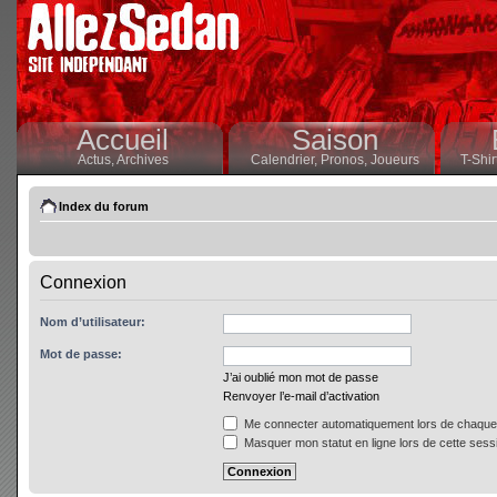
Accueil
Saison
Actus,
Archives
Calendrier,
Pronos,
Joueurs
T-Shir
Index du forum
Connexion
Nom d’utilisateur:
Mot de passe:
J’ai oublié mon mot de passe
Renvoyer l’e-mail d’activation
Me connecter automatiquement lors de chaque 
Masquer mon statut en ligne lors de cette sess