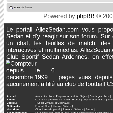
Index du forum
Powered by
phpBB
© 2000
Le portail AllezSedan.com vous propos
Sedan et d'y réagir sur son forum. Sur c
un chat, les feuilles de match, des
interactives et multimédias. AllezSedan.c
Club Sportif Sedan Ardennes, en effet
pages vues depuis 
aucunement affilié au club de football 
Accueil
Actus
|
Archives
|
Proposer un article
|
Sujets
|
Sondages
|
liens
|
Saison
Calendrier
|
Feuilles de match
|
Pronos
|
Le joueur du match
|
Jou
Boutique
T-Shirts Vintage et Originaux
|
Multimedia
Forum
|
Chat
|
Photos
|
Videos
|
Historique
Chroniques du passé
|
Joueurs
|
Saisons
|
Sedan
|
AllezSedan.com
Nous contacter
|
Plan du site
|
Aide
|
Encyclopedie
|
Recherche
|
M