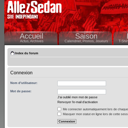
Accueil
Saison
Actus,
Archives
Calendrier,
Pronos,
Joueurs
T-Shir
Index du forum
Connexion
Nom d’utilisateur:
Mot de passe:
J’ai oublié mon mot de passe
Renvoyer l’e-mail d’activation
Me connecter automatiquement lors de chaque 
Masquer mon statut en ligne lors de cette sess