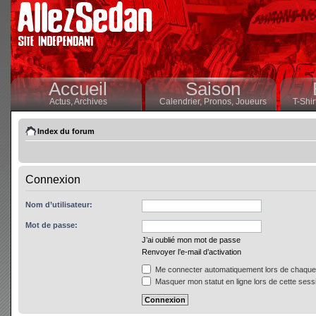
Accueil
Saison
Actus,
Archives
Calendrier,
Pronos,
Joueurs
T-Shir
Index du forum
Connexion
Nom d’utilisateur:
Mot de passe:
J’ai oublié mon mot de passe
Renvoyer l’e-mail d’activation
Me connecter automatiquement lors de chaque 
Masquer mon statut en ligne lors de cette sess