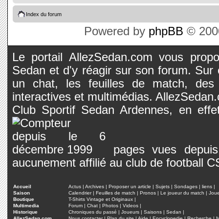
Index du forum
Powered by
phpBB
© 2000
Le portail AllezSedan.com vous propos
Sedan et d'y réagir sur son forum. Sur c
un chat, les feuilles de match, des
interactives et multimédias. AllezSedan.c
Club Sportif Sedan Ardennes, en effet
pages vues depuis 
aucunement affilié au club de football 
Accueil
Actus
|
Archives
|
Proposer un article
|
Sujets
|
Sondages
|
liens
|
Saison
Calendrier
|
Feuilles de match
|
Pronos
|
Le joueur du match
|
Jou
Boutique
T-Shirts Vintage et Originaux
|
Multimedia
Forum
|
Chat
|
Photos
|
Videos
|
Historique
Chroniques du passé
|
Joueurs
|
Saisons
|
Sedan
|
AllezSedan.com
Nous contacter
|
Plan du site
|
Aide
|
Encyclopedie
|
Recherche
|
M