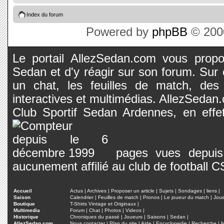
Index du forum
Powered by
phpBB
© 2000
Le portail AllezSedan.com vous propos
Sedan et d'y réagir sur son forum. Sur c
un chat, les feuilles de match, des
interactives et multimédias. AllezSedan.c
Club Sportif Sedan Ardennes, en effet
pages vues depuis 
aucunement affilié au club de football 
Accueil
Actus
|
Archives
|
Proposer un article
|
Sujets
|
Sondages
|
liens
|
Saison
Calendrier
|
Feuilles de match
|
Pronos
|
Le joueur du match
|
Jou
Boutique
T-Shirts Vintage et Originaux
|
Multimedia
Forum
|
Chat
|
Photos
|
Videos
|
Historique
Chroniques du passé
|
Joueurs
|
Saisons
|
Sedan
|
AllezSedan.com
Nous contacter
|
Plan du site
|
Aide
|
Encyclopedie
|
Recherche
|
M