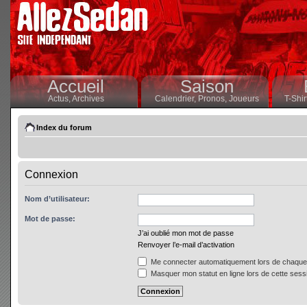
Accueil
Saison
Actus,
Archives
Calendrier,
Pronos,
Joueurs
T-Shir
Index du forum
Connexion
Nom d’utilisateur:
Mot de passe:
J’ai oublié mon mot de passe
Renvoyer l’e-mail d’activation
Me connecter automatiquement lors de chaque 
Masquer mon statut en ligne lors de cette sess