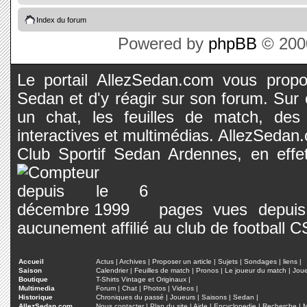
Index du forum
Powered by
phpBB
© 2000
Le portail AllezSedan.com vous propos
Sedan et d'y réagir sur son forum. Sur c
un chat, les feuilles de match, des
interactives et multimédias. AllezSedan.c
Club Sportif Sedan Ardennes, en effet
pages vues depuis 
aucunement affilié au club de football 
Accueil
Actus
|
Archives
|
Proposer un article
|
Sujets
|
Sondages
|
liens
|
Saison
Calendrier
|
Feuilles de match
|
Pronos
|
Le joueur du match
|
Jou
Boutique
T-Shirts Vintage et Originaux
|
Multimedia
Forum
|
Chat
|
Photos
|
Videos
|
Historique
Chroniques du passé
|
Joueurs
|
Saisons
|
Sedan
|
AllezSedan.com
Nous contacter
|
Plan du site
|
Aide
|
Encyclopedie
|
Recherche
|
M