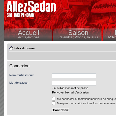
Accueil
Saison
Actus,
Archives
Calendrier,
Pronos,
Joueurs
T-Shir
Index du forum
Connexion
Nom d’utilisateur:
Mot de passe:
J’ai oublié mon mot de passe
Renvoyer l’e-mail d’activation
Me connecter automatiquement lors de chaque 
Masquer mon statut en ligne lors de cette sess