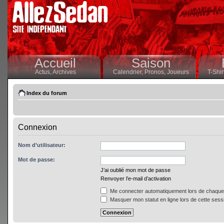
Accueil
Saison
Actus,
Archives
Calendrier,
Pronos,
Joueurs
T-Shir
Index du forum
Connexion
Nom d’utilisateur:
Mot de passe:
J’ai oublié mon mot de passe
Renvoyer l’e-mail d’activation
Me connecter automatiquement lors de chaque 
Masquer mon statut en ligne lors de cette sess