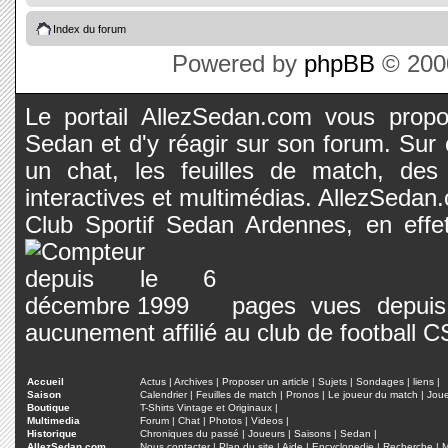
Index du forum
Powered by
phpBB
© 2000
Le portail AllezSedan.com vous propos
Sedan et d'y réagir sur son forum. Sur c
un chat, les feuilles de match, des
interactives et multimédias. AllezSedan.c
Club Sportif Sedan Ardennes, en effet
pages vues depuis 
aucunement affilié au club de football 
Accueil
Actus
|
Archives
|
Proposer un article
|
Sujets
|
Sondages
|
liens
|
Saison
Calendrier
|
Feuilles de match
|
Pronos
|
Le joueur du match
|
Jou
Boutique
T-Shirts Vintage et Originaux
|
Multimedia
Forum
|
Chat
|
Photos
|
Videos
|
Historique
Chroniques du passé
|
Joueurs
|
Saisons
|
Sedan
|
AllezSedan.com
Nous contacter
|
Plan du site
|
Aide
|
Encyclopedie
|
Recherche
|
M