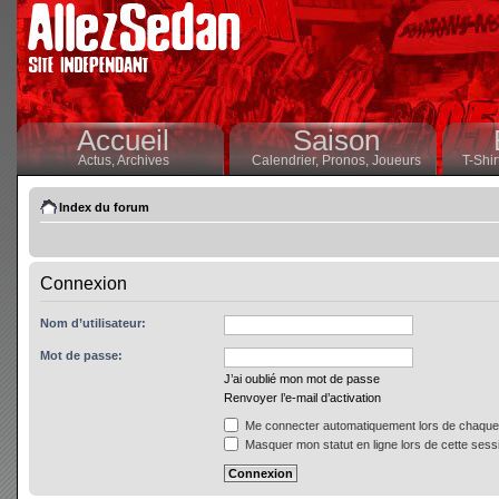
Accueil
Saison
Actus,
Archives
Calendrier,
Pronos,
Joueurs
T-Shir
Index du forum
Connexion
Nom d’utilisateur:
Mot de passe:
J’ai oublié mon mot de passe
Renvoyer l’e-mail d’activation
Me connecter automatiquement lors de chaque 
Masquer mon statut en ligne lors de cette sess