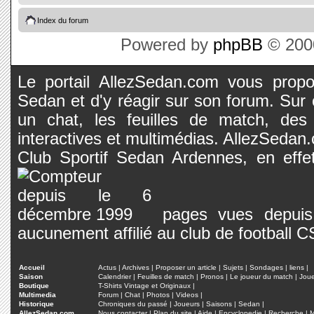
Index du forum
Powered by
phpBB
© 2000
Le portail AllezSedan.com vous propos
Sedan et d'y réagir sur son forum. Sur c
un chat, les feuilles de match, des
interactives et multimédias. AllezSedan.c
Club Sportif Sedan Ardennes, en effet
pages vues depuis 
aucunement affilié au club de football 
Accueil
Actus
|
Archives
|
Proposer un article
|
Sujets
|
Sondages
|
liens
|
Saison
Calendrier
|
Feuilles de match
|
Pronos
|
Le joueur du match
|
Jou
Boutique
T-Shirts Vintage et Originaux
|
Multimedia
Forum
|
Chat
|
Photos
|
Videos
|
Historique
Chroniques du passé
|
Joueurs
|
Saisons
|
Sedan
|
AllezSedan.com
Nous contacter
|
Plan du site
|
Aide
|
Encyclopedie
|
Recherche
|
M