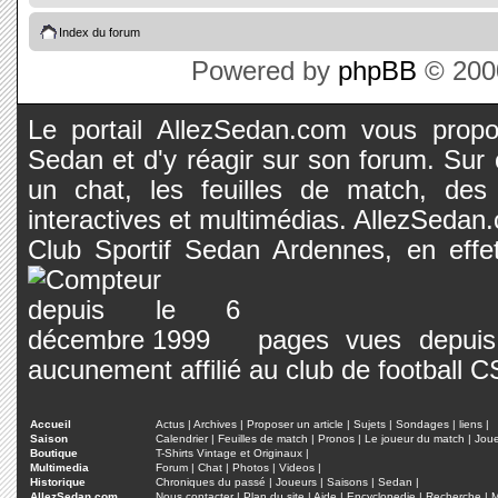
Index du forum
Powered by
phpBB
© 2000
Le portail AllezSedan.com vous propos
Sedan et d'y réagir sur son forum. Sur c
un chat, les feuilles de match, des
interactives et multimédias. AllezSedan.c
Club Sportif Sedan Ardennes, en effet
pages vues depuis 
aucunement affilié au club de football 
Accueil
Actus
|
Archives
|
Proposer un article
|
Sujets
|
Sondages
|
liens
|
Saison
Calendrier
|
Feuilles de match
|
Pronos
|
Le joueur du match
|
Jou
Boutique
T-Shirts Vintage et Originaux
|
Multimedia
Forum
|
Chat
|
Photos
|
Videos
|
Historique
Chroniques du passé
|
Joueurs
|
Saisons
|
Sedan
|
AllezSedan.com
Nous contacter
|
Plan du site
|
Aide
|
Encyclopedie
|
Recherche
|
M