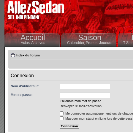
Accueil
Saison
Actus,
Archives
Calendrier,
Pronos,
Joueurs
T-Shir
Index du forum
Connexion
Nom d’utilisateur:
Mot de passe:
J’ai oublié mon mot de passe
Renvoyer l’e-mail d’activation
Me connecter automatiquement lors de chaque 
Masquer mon statut en ligne lors de cette sess