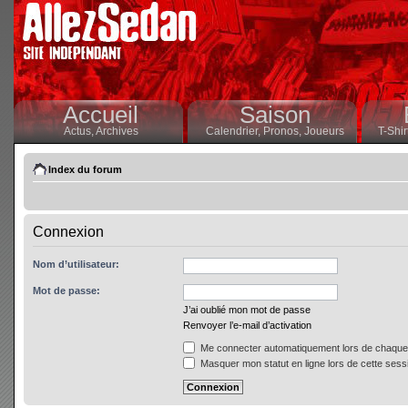
Accueil
Saison
Actus,
Archives
Calendrier,
Pronos,
Joueurs
T-Shir
Index du forum
Connexion
Nom d’utilisateur:
Mot de passe:
J’ai oublié mon mot de passe
Renvoyer l’e-mail d’activation
Me connecter automatiquement lors de chaque 
Masquer mon statut en ligne lors de cette sess