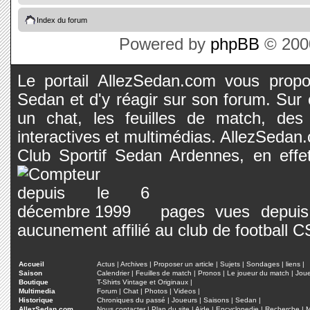
Index du forum
Powered by
phpBB
© 2000
Le portail AllezSedan.com vous propos
Sedan et d'y réagir sur son forum. Sur c
un chat, les feuilles de match, des
interactives et multimédias. AllezSedan.c
Club Sportif Sedan Ardennes, en effet
pages vues depuis 
aucunement affilié au club de football 
Accueil
Actus
|
Archives
|
Proposer un article
|
Sujets
|
Sondages
|
liens
|
Saison
Calendrier
|
Feuilles de match
|
Pronos
|
Le joueur du match
|
Jou
Boutique
T-Shirts Vintage et Originaux
|
Multimedia
Forum
|
Chat
|
Photos
|
Videos
|
Historique
Chroniques du passé
|
Joueurs
|
Saisons
|
Sedan
|
AllezSedan.com
Nous contacter
|
Plan du site
|
Aide
|
Encyclopedie
|
Recherche
|
M