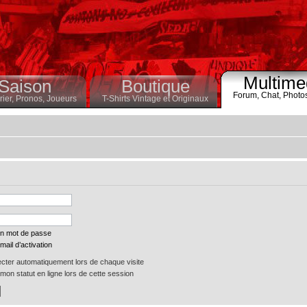
Multime
Saison
Boutique
Forum,
Chat,
Photo
ier,
Pronos,
Joueurs
T-Shirts Vintage et Originaux
on mot de passe
mail d’activation
ter automatiquement lors de chaque visite
on statut en ligne lors de cette session