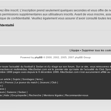
ez être inscrit. L’inscription prend seulement quelques secondes et vous offre d
s permissions supplémentaires aux utilisateurs inscrits. Avant de vous inscrire, as
litique de confidentialité. Veuillez également vous assurer d’avoir consulté toutes le
identialité
L’équipe
•
Supprimer tous les cook
Powered by
phpBB
© 2000, 2002, 2005, 2007 phpBB Group
toute l'actualité du football à Sedan et d'y réagir sur son forum. Sur ce site, vous retrouverez de
actives et multimédias. AllezSedan.com est le premier site qui traite de l'actualité du Club Spo
pages vues depuis le 6 décembre 1999. AllezSedan.com n'est aucunement affilié au c
un article
|
Sujets
|
Sondages
|
liens
|
tch
|
Pronos
|
Le joueur du match
|
Joueurs
|
Club
|
ux
|
deos
|
eurs
|
Saisons
|
Sedan
|
te
|
Aide
|
Encyclopedie
|
Recherche
|
Mentions légales
|
Recommander-nous