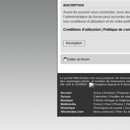
INSCRIPTION
Avant de pouvoir vous connecter, vous dev
l’administrateur du forum peut accorder de
nos conditions d’utilisation et de notre po
Conditions d’utilisation
|
Politique de conf
Inscription
Index du forum
Le portail AllezSedan.com vous propose de retrouver 
des reportages photo, et nombre de ressources inter
été créé le 10/09/97.
Accueil
Actus
|
Archives
|
Proposer 
Saison
Calendrier
|
Feuilles de ma
Boutique
T-Shirts Vintage et Origina
Multimedia
Forum
|
Chat
|
Photos
|
Vi
Historique
Chroniques du passé
|
Jou
AllezSedan.com
Nous contacter
|
Plan du si