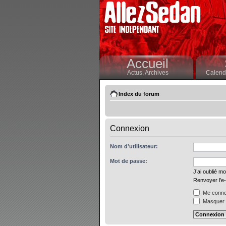
Accueil
Actus,
Archives
Calendr
Index du forum
Connexion
Nom d’utilisateur:
Mot de passe:
J’ai oublié m
Renvoyer l’e-
Me connec
Masquer m