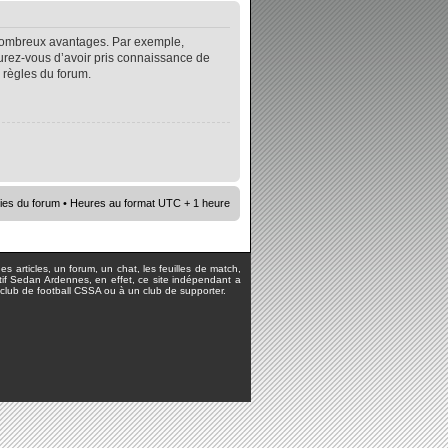
e nombreux avantages. Par exemple,
surez-vous d’avoir pris connaissance de
s règles du forum.
ies du forum
• Heures au format UTC + 1 heure
s articles, un forum, un chat, les feuilles de match,
rtif Sedan Ardennes, en effet, ce site indépendant a
lub de football CSSA ou à un club de supporter.