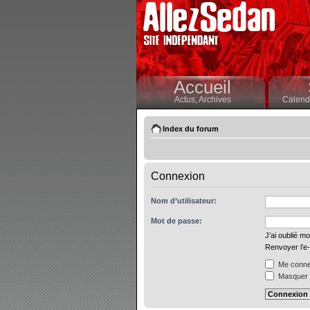
Accueil
Actus,
Archives
Calendr
Index du forum
Connexion
Nom d’utilisateur:
Mot de passe:
J’ai oublié m
Renvoyer l’e-
Me connec
Masquer m