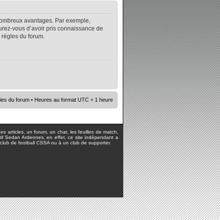
e nombreux avantages. Par exemple,
surez-vous d’avoir pris connaissance de
s règles du forum.
ies du forum
• Heures au format UTC + 1 heure
s articles, un forum, un chat, les feuilles de match,
rtif Sedan Ardennes, en effet, ce site indépendant a
lub de football CSSA ou à un club de supporter.