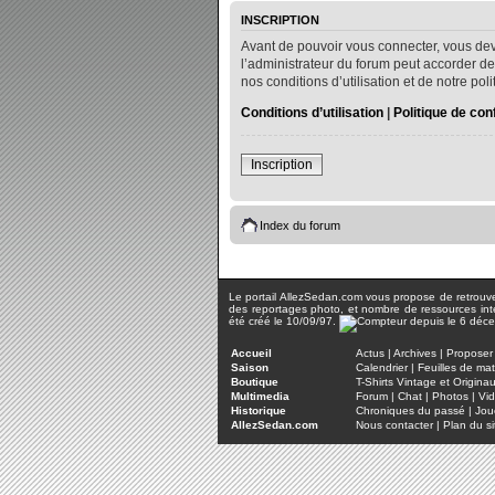
INSCRIPTION
Avant de pouvoir vous connecter, vous dev
l’administrateur du forum peut accorder de
nos conditions d’utilisation et de notre po
Conditions d’utilisation
|
Politique de conf
Inscription
Index du forum
Le portail AllezSedan.com vous propose de retrouver 
des reportages photo, et nombre de ressources inter
été créé le 10/09/97.
Accueil
Actus
|
Archives
|
Proposer 
Saison
Calendrier
|
Feuilles de ma
Boutique
T-Shirts Vintage et Origina
Multimedia
Forum
|
Chat
|
Photos
|
Vi
Historique
Chroniques du passé
|
Jou
AllezSedan.com
Nous contacter
|
Plan du si