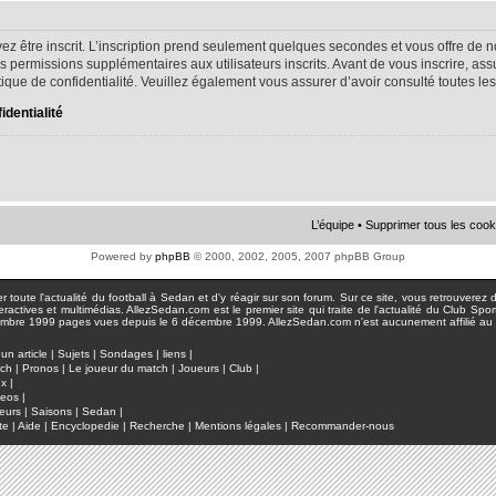
ez être inscrit. L’inscription prend seulement quelques secondes et vous offre d
s permissions supplémentaires aux utilisateurs inscrits. Avant de vous inscrire, as
litique de confidentialité. Veuillez également vous assurer d’avoir consulté toutes le
identialité
L’équipe
•
Supprimer tous les cook
Powered by
phpBB
© 2000, 2002, 2005, 2007 phpBB Group
toute l'actualité du football à Sedan et d'y réagir sur son forum. Sur ce site, vous retrouverez de
actives et multimédias. AllezSedan.com est le premier site qui traite de l'actualité du Club Spo
pages vues depuis le 6 décembre 1999. AllezSedan.com n'est aucunement affilié au c
un article
|
Sujets
|
Sondages
|
liens
|
tch
|
Pronos
|
Le joueur du match
|
Joueurs
|
Club
|
ux
|
deos
|
eurs
|
Saisons
|
Sedan
|
te
|
Aide
|
Encyclopedie
|
Recherche
|
Mentions légales
|
Recommander-nous