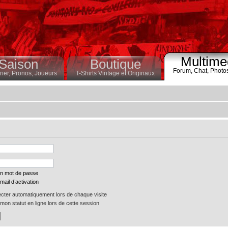
Multime
Saison
Boutique
Forum,
Chat,
Photo
ier,
Pronos,
Joueurs
T-Shirts Vintage et Originaux
on mot de passe
mail d’activation
ter automatiquement lors de chaque visite
on statut en ligne lors de cette session