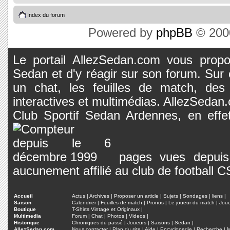
Index du forum
Powered by
phpBB
© 2000
Le portail AllezSedan.com vous propos
Sedan et d'y réagir sur son forum. Sur c
un chat, les feuilles de match, des
interactives et multimédias. AllezSedan.c
Club Sportif Sedan Ardennes, en effet
pages vues depuis 
aucunement affilié au club de football 
Accueil
Actus
|
Archives
|
Proposer un article
|
Sujets
|
Sondages
|
liens
|
Saison
Calendrier
|
Feuilles de match
|
Pronos
|
Le joueur du match
|
Jou
Boutique
T-Shirts Vintage et Originaux
|
Multimedia
Forum
|
Chat
|
Photos
|
Videos
|
Historique
Chroniques du passé
|
Joueurs
|
Saisons
|
Sedan
|
AllezSedan.com
Nous contacter
|
Plan du site
|
Aide
|
Encyclopedie
|
Recherche
|
M