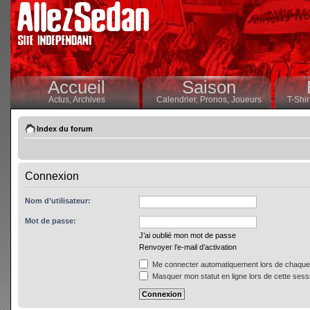
Accueil
Saison
Actus,
Archives
Calendrier,
Pronos,
Joueurs
T-Shir
Index du forum
Connexion
Nom d’utilisateur:
Mot de passe:
J’ai oublié mon mot de passe
Renvoyer l’e-mail d’activation
Me connecter automatiquement lors de chaque 
Masquer mon statut en ligne lors de cette sess