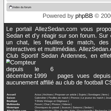
Index du forum
Powered by
phpBB
© 2000
Le portail AllezSedan.com vous propos
Sedan et d'y réagir sur son forum. Sur c
un chat, les feuilles de match, des
interactives et multimédias. AllezSedan.c
Club Sportif Sedan Ardennes, en effet
pages vues depuis 
aucunement affilié au club de football 
Accueil
Actus
|
Archives
|
Proposer un article
|
Sujets
|
Sondages
|
liens
|
Saison
Calendrier
|
Feuilles de match
|
Pronos
|
Le joueur du match
|
Jou
Boutique
T-Shirts Vintage et Originaux
|
Multimedia
Forum
|
Chat
|
Photos
|
Videos
|
Historique
Chroniques du passé
|
Joueurs
|
Saisons
|
Sedan
|
AllezSedan.com
Nous contacter
|
Plan du site
|
Aide
|
Encyclopedie
|
Recherche
|
M