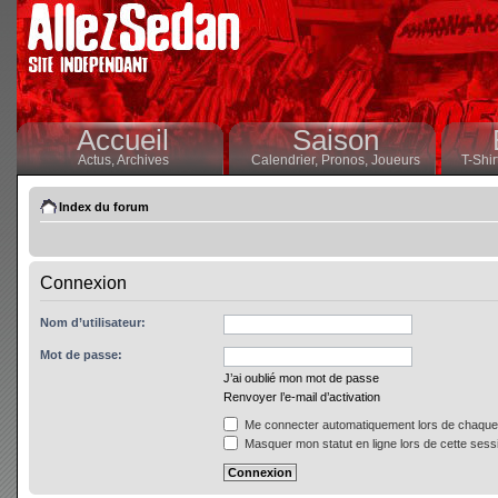
Accueil
Saison
Actus,
Archives
Calendrier,
Pronos,
Joueurs
T-Shir
Index du forum
Connexion
Nom d’utilisateur:
Mot de passe:
J’ai oublié mon mot de passe
Renvoyer l’e-mail d’activation
Me connecter automatiquement lors de chaque 
Masquer mon statut en ligne lors de cette sess