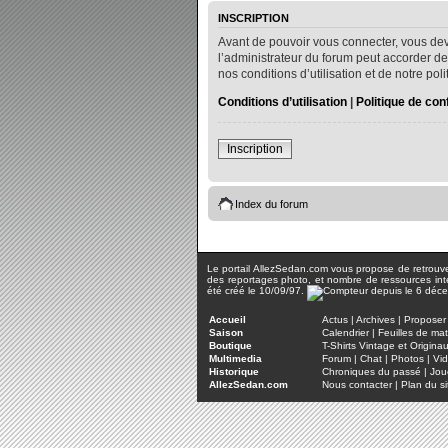
INSCRIPTION
Avant de pouvoir vous connecter, vous dev
l’administrateur du forum peut accorder de
nos conditions d’utilisation et de notre po
Conditions d’utilisation
|
Politique de conf
Inscription
Index du forum
Le portail AllezSedan.com vous propose de retrouver 
des reportages photo, et nombre de ressources inter
été créé le 10/09/97.
Accueil
Actus
|
Archives
|
Proposer 
Saison
Calendrier
|
Feuilles de ma
Boutique
T-Shirts Vintage et Origina
Multimedia
Forum
|
Chat
|
Photos
|
Vi
Historique
Chroniques du passé
|
Jou
AllezSedan.com
Nous contacter
|
Plan du si