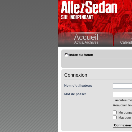
Accueil
Actus,
Archives
Calendr
Index du forum
Connexion
Nom d’utilisateur:
Mot de passe:
J’ai oublié m
Renvoyer l’e-
Me connec
Masquer m