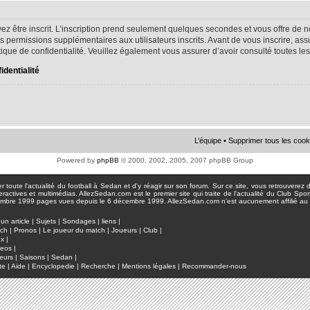
ez être inscrit. L’inscription prend seulement quelques secondes et vous offre d
s permissions supplémentaires aux utilisateurs inscrits. Avant de vous inscrire, as
litique de confidentialité. Veuillez également vous assurer d’avoir consulté toutes le
identialité
L’équipe
•
Supprimer tous les cook
Powered by
phpBB
© 2000, 2002, 2005, 2007 phpBB Group
toute l'actualité du football à Sedan et d'y réagir sur son forum. Sur ce site, vous retrouverez de
actives et multimédias. AllezSedan.com est le premier site qui traite de l'actualité du Club Spo
pages vues depuis le 6 décembre 1999. AllezSedan.com n'est aucunement affilié au c
un article
|
Sujets
|
Sondages
|
liens
|
tch
|
Pronos
|
Le joueur du match
|
Joueurs
|
Club
|
ux
|
deos
|
eurs
|
Saisons
|
Sedan
|
te
|
Aide
|
Encyclopedie
|
Recherche
|
Mentions légales
|
Recommander-nous