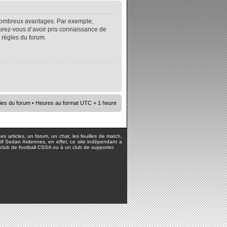
e nombreux avantages. Par exemple,
surez-vous d’avoir pris connaissance de
s règles du forum.
ies du forum
• Heures au format UTC + 1 heure
s articles, un forum, un chat, les feuilles de match,
rtif Sedan Ardennes, en effet, ce site indépendant a
lub de football CSSA ou à un club de supporter.