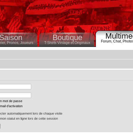
Multime
Saison
Boutique
Forum,
Chat,
Photo
ier,
Pronos,
Joueurs
T-Shirts Vintage et Originaux
on mot de passe
mail d’activation
ter automatiquement lors de chaque visite
on statut en ligne lors de cette session