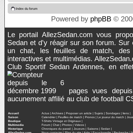
Index du forum
Powered by
phpBB
© 2000
Le portail AllezSedan.com vous propos
Sedan et d'y réagir sur son forum. Sur c
un chat, les feuilles de match, des
interactives et multimédias. AllezSedan.c
Club Sportif Sedan Ardennes, en effet
pages vues depuis 
aucunement affilié au club de football 
Accueil
Actus
|
Archives
|
Proposer un article
|
Sujets
|
Sondages
|
liens
|
Saison
Calendrier
|
Feuilles de match
|
Pronos
|
Le joueur du match
|
Jou
Boutique
T-Shirts Vintage et Originaux
|
Multimedia
Forum
|
Chat
|
Photos
|
Videos
|
Historique
Chroniques du passé
|
Joueurs
|
Saisons
|
Sedan
|
AllezSedan.com
Nous contacter
|
Plan du site
|
Aide
|
Encyclopedie
|
Recherche
|
M