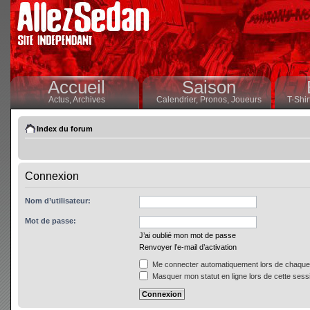
Accueil
Saison
Actus,
Archives
Calendrier,
Pronos,
Joueurs
T-Shir
Index du forum
Connexion
Nom d’utilisateur:
Mot de passe:
J’ai oublié mon mot de passe
Renvoyer l’e-mail d’activation
Me connecter automatiquement lors de chaque 
Masquer mon statut en ligne lors de cette sess