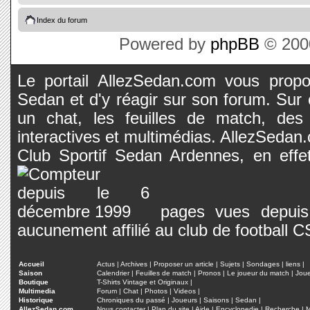
Index du forum
Powered by
phpBB
© 2000
Le portail AllezSedan.com vous propos
Sedan et d'y réagir sur son forum. Sur c
un chat, les feuilles de match, des
interactives et multimédias. AllezSedan.c
Club Sportif Sedan Ardennes, en effet
pages vues depuis 
aucunement affilié au club de football 
Accueil
Actus
|
Archives
|
Proposer un article
|
Sujets
|
Sondages
|
liens
|
Saison
Calendrier
|
Feuilles de match
|
Pronos
|
Le joueur du match
|
Jou
Boutique
T-Shirts Vintage et Originaux
|
Multimedia
Forum
|
Chat
|
Photos
|
Videos
|
Historique
Chroniques du passé
|
Joueurs
|
Saisons
|
Sedan
|
AllezSedan.com
Nous contacter
|
Plan du site
|
Aide
|
Encyclopedie
|
Recherche
|
M