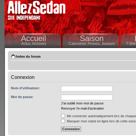
Accueil
Saison
Actus,
Archives
Calendrier,
Pronos,
Joueurs
T-Shir
Index du forum
Connexion
Nom d’utilisateur:
Mot de passe:
J’ai oublié mon mot de passe
Renvoyer l’e-mail d’activation
Me connecter automatiquement lors de chaque 
Masquer mon statut en ligne lors de cette sess