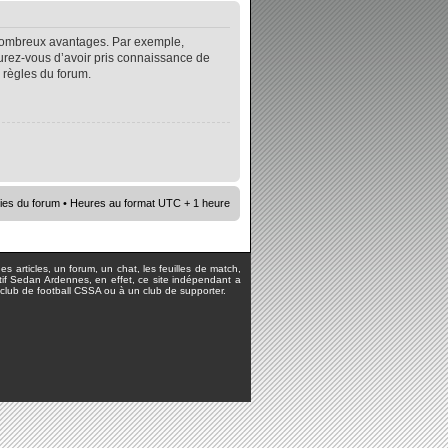
e nombreux avantages. Par exemple,
surez-vous d’avoir pris connaissance de
s règles du forum.
ies du forum
• Heures au format UTC + 1 heure
s articles, un forum, un chat, les feuilles de match,
rtif Sedan Ardennes, en effet, ce site indépendant a
lub de football CSSA ou à un club de supporter.