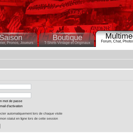
Multime
Saison
Boutique
Forum,
Chat,
Photo
ier,
Pronos,
Joueurs
T-Shirts Vintage et Originaux
on mot de passe
mail d’activation
ter automatiquement lors de chaque visite
on statut en ligne lors de cette session