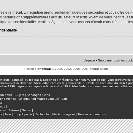
ez être inscrit. L’inscription prend seulement quelques secondes et vous offre d
s permissions supplémentaires aux utilisateurs inscrits. Avant de vous inscrire, as
litique de confidentialité. Veuillez également vous assurer d’avoir consulté toutes le
identialité
L’équipe
•
Supprimer tous les cook
Powered by
phpBB
© 2000, 2002, 2005, 2007 phpBB Group
toute l'actualité du football à Sedan et d'y réagir sur son forum. Sur ce site, vous retrouverez de
actives et multimédias. AllezSedan.com est le premier site qui traite de l'actualité du Club Spo
pages vues depuis le 6 décembre 1999. AllezSedan.com n'est aucunement affilié au c
un article
|
Sujets
|
Sondages
|
liens
|
tch
|
Pronos
|
Le joueur du match
|
Joueurs
|
Club
|
ux
|
deos
|
eurs
|
Saisons
|
Sedan
|
te
|
Aide
|
Encyclopedie
|
Recherche
|
Mentions légales
|
Recommander-nous