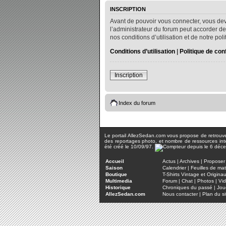
INSCRIPTION
Avant de pouvoir vous connecter, vous dev
l’administrateur du forum peut accorder de
nos conditions d’utilisation et de notre po
Conditions d’utilisation
|
Politique de conf
Inscription
Index du forum
Le portail AllezSedan.com vous propose de retrouver 
des reportages photo, et nombre de ressources inter
été créé le 10/09/97.
Accueil
Actus
|
Archives
|
Proposer 
Saison
Calendrier
|
Feuilles de ma
Boutique
T-Shirts Vintage et Origina
Multimedia
Forum
|
Chat
|
Photos
|
Vi
Historique
Chroniques du passé
|
Jou
AllezSedan.com
Nous contacter
|
Plan du si