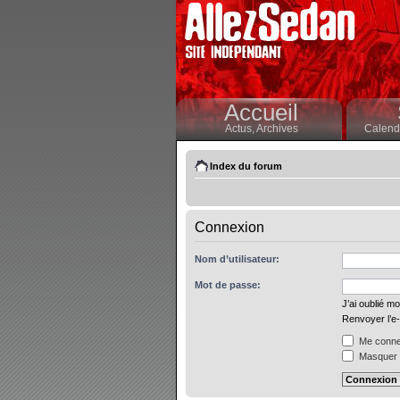
Accueil
Actus,
Archives
Calendr
Index du forum
Connexion
Nom d’utilisateur:
Mot de passe:
J’ai oublié m
Renvoyer l’e-
Me connec
Masquer m