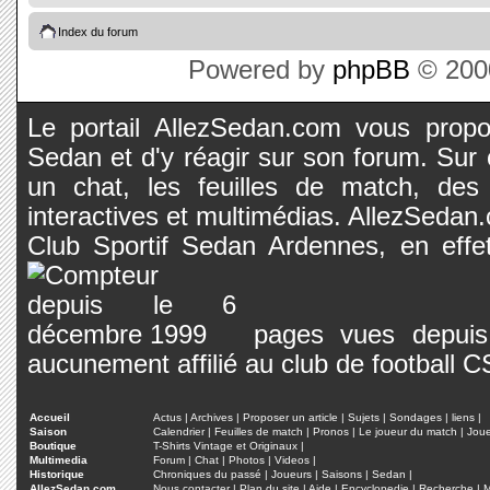
Index du forum
Powered by
phpBB
© 2000
Le portail AllezSedan.com vous propos
Sedan et d'y réagir sur son forum. Sur c
un chat, les feuilles de match, des
interactives et multimédias. AllezSedan.c
Club Sportif Sedan Ardennes, en effet
pages vues depuis 
aucunement affilié au club de football 
Accueil
Actus
|
Archives
|
Proposer un article
|
Sujets
|
Sondages
|
liens
|
Saison
Calendrier
|
Feuilles de match
|
Pronos
|
Le joueur du match
|
Jou
Boutique
T-Shirts Vintage et Originaux
|
Multimedia
Forum
|
Chat
|
Photos
|
Videos
|
Historique
Chroniques du passé
|
Joueurs
|
Saisons
|
Sedan
|
AllezSedan.com
Nous contacter
|
Plan du site
|
Aide
|
Encyclopedie
|
Recherche
|
M