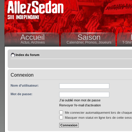
Accueil
Saison
Actus,
Archives
Calendrier,
Pronos,
Joueurs
T-Shir
Index du forum
Connexion
Nom d’utilisateur:
Mot de passe:
J’ai oublié mon mot de passe
Renvoyer l’e-mail d’activation
Me connecter automatiquement lors de chaque 
Masquer mon statut en ligne lors de cette sess