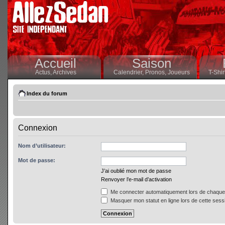
Accueil
Saison
Actus,
Archives
Calendrier,
Pronos,
Joueurs
T-Shir
Index du forum
Connexion
Nom d’utilisateur:
Mot de passe:
J’ai oublié mon mot de passe
Renvoyer l’e-mail d’activation
Me connecter automatiquement lors de chaque 
Masquer mon statut en ligne lors de cette sess