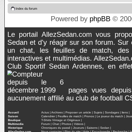
Index du forum
Powered by
phpBB
© 2000
Le portail AllezSedan.com vous propos
Sedan et d'y réagir sur son forum. Sur c
un chat, les feuilles de match, des
interactives et multimédias. AllezSedan.c
Club Sportif Sedan Ardennes, en effet
pages vues depuis 
aucunement affilié au club de football 
Accueil
Actus
|
Archives
|
Proposer un article
|
Sujets
|
Sondages
|
liens
|
Saison
Calendrier
|
Feuilles de match
|
Pronos
|
Le joueur du match
|
Jou
Boutique
T-Shirts Vintage et Originaux
|
Multimedia
Forum
|
Chat
|
Photos
|
Videos
|
Historique
Chroniques du passé
|
Joueurs
|
Saisons
|
Sedan
|
AllezSedan.com
Nous contacter
|
Plan du site
|
Aide
|
Encyclopedie
|
Recherche
|
M