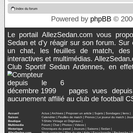
Index du forum
Powered by
phpBB
© 2000
Le portail AllezSedan.com vous propos
Sedan et d'y réagir sur son forum. Sur c
un chat, les feuilles de match, des
interactives et multimédias. AllezSedan.c
Club Sportif Sedan Ardennes, en effet
pages vues depuis 
aucunement affilié au club de football 
Accueil
Actus
|
Archives
|
Proposer un article
|
Sujets
|
Sondages
|
liens
|
Saison
Calendrier
|
Feuilles de match
|
Pronos
|
Le joueur du match
|
Jou
Boutique
T-Shirts Vintage et Originaux
|
Multimedia
Forum
|
Chat
|
Photos
|
Videos
|
Historique
Chroniques du passé
|
Joueurs
|
Saisons
|
Sedan
|
AllezSedan.com
Nous contacter
|
Plan du site
|
Aide
|
Encyclopedie
|
Recherche
|
M