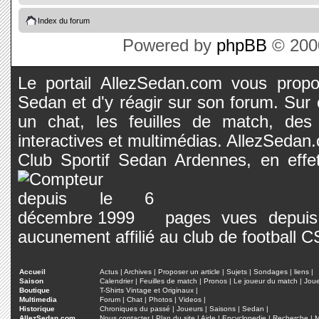
Index du forum
Powered by
phpBB
© 2000
Le portail AllezSedan.com vous propos
Sedan et d'y réagir sur son forum. Sur c
un chat, les feuilles de match, des
interactives et multimédias. AllezSedan.c
Club Sportif Sedan Ardennes, en effet
pages vues depuis 
aucunement affilié au club de football 
Accueil
Actus
|
Archives
|
Proposer un article
|
Sujets
|
Sondages
|
liens
|
Saison
Calendrier
|
Feuilles de match
|
Pronos
|
Le joueur du match
|
Jou
Boutique
T-Shirts Vintage et Originaux
|
Multimedia
Forum
|
Chat
|
Photos
|
Videos
|
Historique
Chroniques du passé
|
Joueurs
|
Saisons
|
Sedan
|
AllezSedan.com
Nous contacter
|
Plan du site
|
Aide
|
Encyclopedie
|
Recherche
|
M