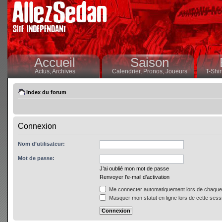
Accueil
Saison
Actus,
Archives
Calendrier,
Pronos,
Joueurs
T-Shir
Index du forum
Connexion
Nom d’utilisateur:
Mot de passe:
J’ai oublié mon mot de passe
Renvoyer l’e-mail d’activation
Me connecter automatiquement lors de chaque 
Masquer mon statut en ligne lors de cette sess