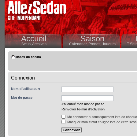
Accueil
Saison
Actus,
Archives
Calendrier,
Pronos,
Joueurs
T-Shir
Index du forum
Connexion
Nom d’utilisateur:
Mot de passe:
J’ai oublié mon mot de passe
Renvoyer l’e-mail d’activation
Me connecter automatiquement lors de chaque 
Masquer mon statut en ligne lors de cette sess