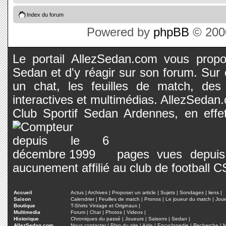
Index du forum
Powered by
phpBB
© 2000
Le portail AllezSedan.com vous propos
Sedan et d'y réagir sur son forum. Sur c
un chat, les feuilles de match, des
interactives et multimédias. AllezSedan.c
Club Sportif Sedan Ardennes, en effet
pages vues depuis 
aucunement affilié au club de football 
Accueil
Actus
|
Archives
|
Proposer un article
|
Sujets
|
Sondages
|
liens
|
Saison
Calendrier
|
Feuilles de match
|
Pronos
|
Le joueur du match
|
Jou
Boutique
T-Shirts Vintage et Originaux
|
Multimedia
Forum
|
Chat
|
Photos
|
Videos
|
Historique
Chroniques du passé
|
Joueurs
|
Saisons
|
Sedan
|
AllezSedan.com
Nous contacter
|
Plan du site
|
Aide
|
Encyclopedie
|
Recherche
|
M