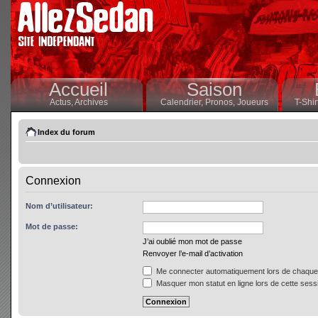
Accueil
Saison
Actus,
Archives
Calendrier,
Pronos,
Joueurs
T-Shir
Index du forum
Connexion
Nom d’utilisateur:
Mot de passe:
J’ai oublié mon mot de passe
Renvoyer l’e-mail d’activation
Me connecter automatiquement lors de chaque 
Masquer mon statut en ligne lors de cette sess