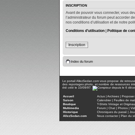
INSCRIPTION
Avant de pouvoir vous connecter, vous dev
l’administrateur du forum peut accorder de
nos conditions d’utilisation et de notre po
Conditions d’utilisation
|
Politique de conf
Inscription
Index du forum
Le portail AllezSedan.com vous propose de retrouver 
des reportages photo, et nombre de ressources inter
été créé le 10/09/97.
Accueil
Actus
|
Archives
|
Proposer 
Saison
Calendrier
|
Feuilles de ma
Boutique
T-Shirts Vintage et Origina
Multimedia
Forum
|
Chat
|
Photos
|
Vi
Historique
Chroniques du passé
|
Jou
AllezSedan.com
Nous contacter
|
Plan du si