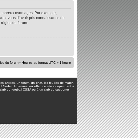
e nombreux avantages. Par exemple,
surez-vous d’avoir pris connaissance de
s règles du forum.
ies du forum
• Heures au format UTC + 1 heure
s articles, un forum, un chat, les feuilles de match,
rtif Sedan Ardennes, en effet, ce site indépendant a
lub de football CSSA ou à un club de supporter.