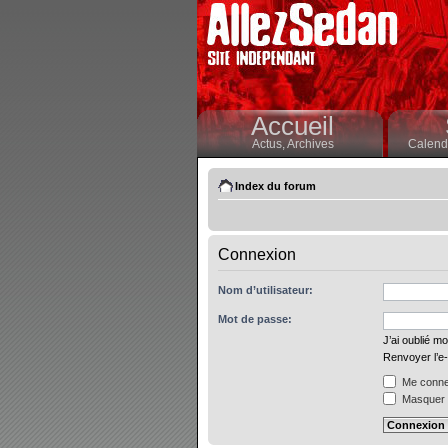
Accueil
Actus,
Archives
Calendr
Index du forum
Connexion
Nom d’utilisateur:
Mot de passe:
J’ai oublié m
Renvoyer l’e-
Me connec
Masquer m