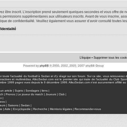
ez être inscrit. L’inscription prend seulement quelques secondes et vous offre d
s permissions supplémentaires aux utilisateurs inscrits. Avant de vous inscrire, as
litique de confidentialité. Veuillez également vous assurer d’avoir consulté toutes le
identialité
L’équipe
•
Supprimer tous les cook
Powered by
phpBB
© 2000, 2002, 2005, 2007 phpBB Group
toute l'actualité du football à Sedan et d'y réagir sur son forum. Sur ce site, vous retrouverez de
actives et multimédias. AllezSedan.com est le premier site qui traite de l'actualité du Club Spo
pages vues depuis le 6 décembre 1999. AllezSedan.com n'est aucunement affilié au c
un article
|
Sujets
|
Sondages
|
liens
|
tch
|
Pronos
|
Le joueur du match
|
Joueurs
|
Club
|
ux
|
deos
|
eurs
|
Saisons
|
Sedan
|
te
|
Aide
|
Encyclopedie
|
Recherche
|
Mentions légales
|
Recommander-nous