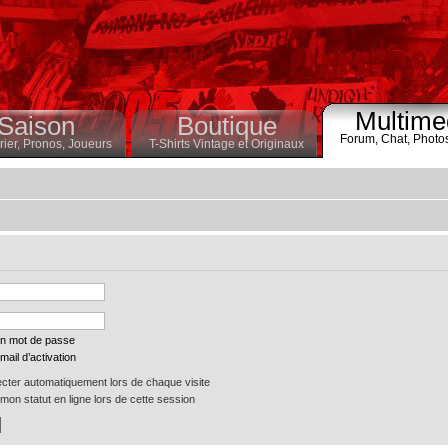
Multime
Saison
Boutique
Forum,
Chat,
Photo
ier,
Pronos,
Joueurs
T-Shirts Vintage et Originaux
on mot de passe
mail d’activation
ter automatiquement lors de chaque visite
on statut en ligne lors de cette session