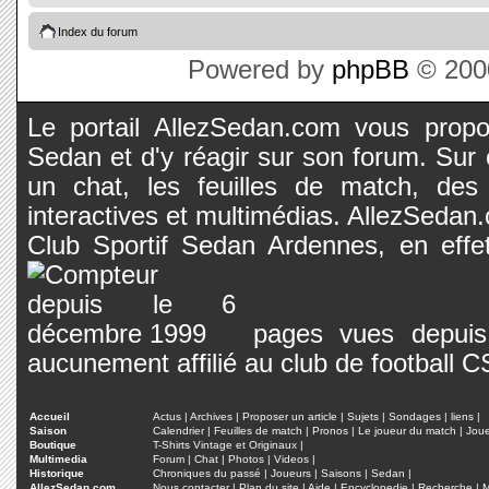
Index du forum
Powered by
phpBB
© 2000
Le portail AllezSedan.com vous propos
Sedan et d'y réagir sur son forum. Sur c
un chat, les feuilles de match, des
interactives et multimédias. AllezSedan.c
Club Sportif Sedan Ardennes, en effet
pages vues depuis 
aucunement affilié au club de football 
Accueil
Actus
|
Archives
|
Proposer un article
|
Sujets
|
Sondages
|
liens
|
Saison
Calendrier
|
Feuilles de match
|
Pronos
|
Le joueur du match
|
Jou
Boutique
T-Shirts Vintage et Originaux
|
Multimedia
Forum
|
Chat
|
Photos
|
Videos
|
Historique
Chroniques du passé
|
Joueurs
|
Saisons
|
Sedan
|
AllezSedan.com
Nous contacter
|
Plan du site
|
Aide
|
Encyclopedie
|
Recherche
|
M