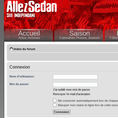
Accueil
Saison
Actus,
Archives
Calendrier,
Pronos,
Joueurs
T-Shir
Index du forum
Connexion
Nom d’utilisateur:
Mot de passe:
J’ai oublié mon mot de passe
Renvoyer l’e-mail d’activation
Me connecter automatiquement lors de chaque 
Masquer mon statut en ligne lors de cette sess