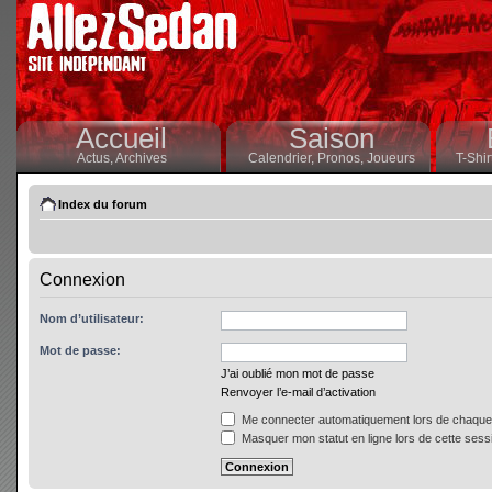
Accueil
Saison
Actus,
Archives
Calendrier,
Pronos,
Joueurs
T-Shir
Index du forum
Connexion
Nom d’utilisateur:
Mot de passe:
J’ai oublié mon mot de passe
Renvoyer l’e-mail d’activation
Me connecter automatiquement lors de chaque 
Masquer mon statut en ligne lors de cette sess