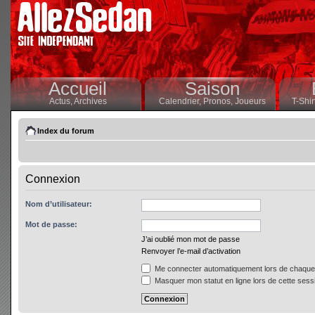
Accueil
Saison
Actus,
Archives
Calendrier,
Pronos,
Joueurs
T-Shir
Index du forum
Connexion
Nom d’utilisateur:
Mot de passe:
J’ai oublié mon mot de passe
Renvoyer l’e-mail d’activation
Me connecter automatiquement lors de chaque 
Masquer mon statut en ligne lors de cette sess