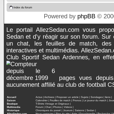
Index du forum
Powered by
phpBB
© 2000
Le portail AllezSedan.com vous propos
Sedan et d'y réagir sur son forum. Sur c
un chat, les feuilles de match, des
interactives et multimédias. AllezSedan.c
Club Sportif Sedan Ardennes, en effet
pages vues depuis 
aucunement affilié au club de football 
Accueil
Actus
|
Archives
|
Proposer un article
|
Sujets
|
Sondages
|
liens
|
Saison
Calendrier
|
Feuilles de match
|
Pronos
|
Le joueur du match
|
Jou
Boutique
T-Shirts Vintage et Originaux
|
Multimedia
Forum
|
Chat
|
Photos
|
Videos
|
Historique
Chroniques du passé
|
Joueurs
|
Saisons
|
Sedan
|
AllezSedan.com
Nous contacter
|
Plan du site
|
Aide
|
Encyclopedie
|
Recherche
|
M