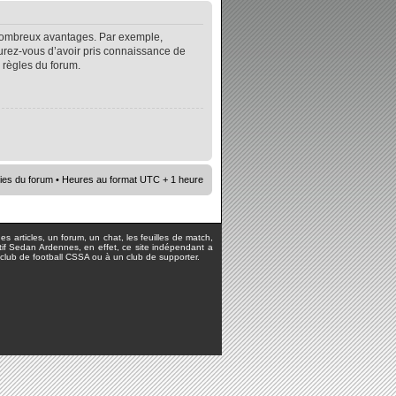
e nombreux avantages. Par exemple,
surez-vous d’avoir pris connaissance de
s règles du forum.
ies du forum
• Heures au format UTC + 1 heure
s articles, un forum, un chat, les feuilles de match,
rtif Sedan Ardennes, en effet, ce site indépendant a
lub de football CSSA ou à un club de supporter.