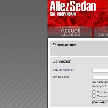
Accueil
Actus,
Archives
Calendr
Index du forum
Connexion
Nom d’utilisateur:
Mot de passe:
J’ai oublié m
Renvoyer l’e-
Me connec
Masquer m