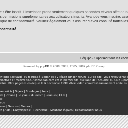
ez être inscrit. L’inscription prend seulement quelques secondes et vous offre d
s permissions supplémentaires aux utilisateurs inscrits. Avant de vous inscrire, as
litique de confidentialité. Veuillez également vous assurer d’avoir consulté toutes le
identialité
L’équipe
•
Supprimer tous les cook
Powered by
phpBB
© 2000, 2002, 2005, 2007 phpBB Group
toute l'actualité du football à Sedan et d'y réagir sur son forum. Sur ce site, vous retrouverez de
actives et multimédias. AllezSedan.com est le premier site qui traite de l'actualité du Club Spo
pages vues depuis le 6 décembre 1999. AllezSedan.com n'est aucunement affilié au c
un article
|
Sujets
|
Sondages
|
liens
|
tch
|
Pronos
|
Le joueur du match
|
Joueurs
|
Club
|
ux
|
deos
|
eurs
|
Saisons
|
Sedan
|
te
|
Aide
|
Encyclopedie
|
Recherche
|
Mentions légales
|
Recommander-nous