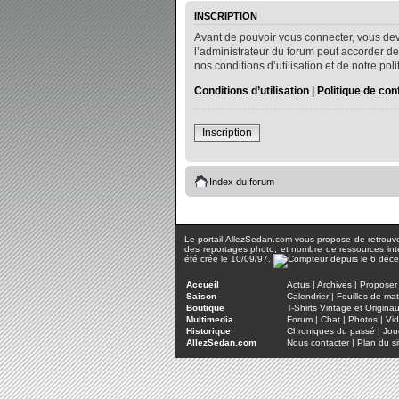
INSCRIPTION
Avant de pouvoir vous connecter, vous dev
l’administrateur du forum peut accorder de
nos conditions d’utilisation et de notre po
Conditions d’utilisation
|
Politique de conf
Inscription
Index du forum
Le portail AllezSedan.com vous propose de retrouver 
des reportages photo, et nombre de ressources inter
été créé le 10/09/97.
Accueil
Actus
|
Archives
|
Proposer 
Saison
Calendrier
|
Feuilles de ma
Boutique
T-Shirts Vintage et Origina
Multimedia
Forum
|
Chat
|
Photos
|
Vi
Historique
Chroniques du passé
|
Jou
AllezSedan.com
Nous contacter
|
Plan du si