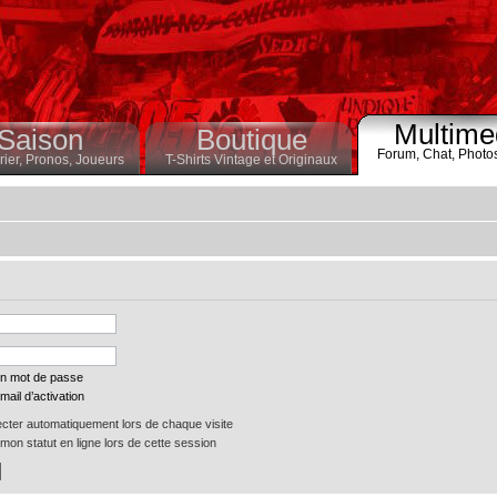
Multime
Saison
Boutique
Forum,
Chat,
Photo
ier,
Pronos,
Joueurs
T-Shirts Vintage et Originaux
on mot de passe
mail d’activation
ter automatiquement lors de chaque visite
on statut en ligne lors de cette session