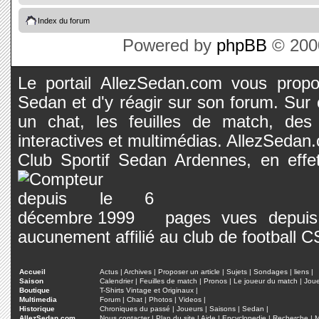
Index du forum
Powered by
phpBB
© 2000
Le portail AllezSedan.com vous propos
Sedan et d'y réagir sur son forum. Sur c
un chat, les feuilles de match, des
interactives et multimédias. AllezSedan.c
Club Sportif Sedan Ardennes, en effet
pages vues depuis 
aucunement affilié au club de football 
Accueil
Actus
|
Archives
|
Proposer un article
|
Sujets
|
Sondages
|
liens
|
Saison
Calendrier
|
Feuilles de match
|
Pronos
|
Le joueur du match
|
Jou
Boutique
T-Shirts Vintage et Originaux
|
Multimedia
Forum
|
Chat
|
Photos
|
Videos
|
Historique
Chroniques du passé
|
Joueurs
|
Saisons
|
Sedan
|
AllezSedan.com
Nous contacter
|
Plan du site
|
Aide
|
Encyclopedie
|
Recherche
|
M