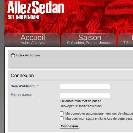
Accueil
Saison
Actus,
Archives
Calendrier,
Pronos,
Joueurs
T-Shir
Index du forum
Connexion
Nom d’utilisateur:
Mot de passe:
J’ai oublié mon mot de passe
Renvoyer l’e-mail d’activation
Me connecter automatiquement lors de chaque 
Masquer mon statut en ligne lors de cette sess