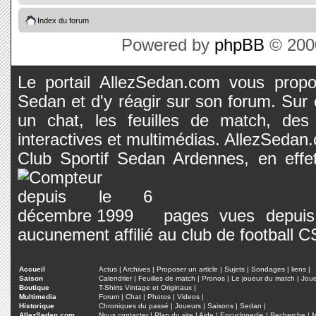
Index du forum
Powered by
phpBB
© 2000
Le portail AllezSedan.com vous propos
Sedan et d'y réagir sur son forum. Sur c
un chat, les feuilles de match, des
interactives et multimédias. AllezSedan.c
Club Sportif Sedan Ardennes, en effet
pages vues depuis 
aucunement affilié au club de football 
Accueil
Actus
|
Archives
|
Proposer un article
|
Sujets
|
Sondages
|
liens
|
Saison
Calendrier
|
Feuilles de match
|
Pronos
|
Le joueur du match
|
Jou
Boutique
T-Shirts Vintage et Originaux
|
Multimedia
Forum
|
Chat
|
Photos
|
Videos
|
Historique
Chroniques du passé
|
Joueurs
|
Saisons
|
Sedan
|
AllezSedan.com
Nous contacter
|
Plan du site
|
Aide
|
Encyclopedie
|
Recherche
|
M