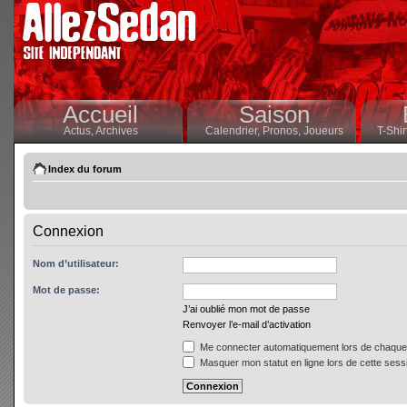
Accueil
Saison
Actus,
Archives
Calendrier,
Pronos,
Joueurs
T-Shir
Index du forum
Connexion
Nom d’utilisateur:
Mot de passe:
J’ai oublié mon mot de passe
Renvoyer l’e-mail d’activation
Me connecter automatiquement lors de chaque 
Masquer mon statut en ligne lors de cette sess