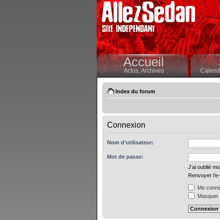
Accueil
Actus,
Archives
Calendr
Index du forum
Connexion
Nom d’utilisateur:
Mot de passe:
J’ai oublié m
Renvoyer l’e-
Me connec
Masquer m