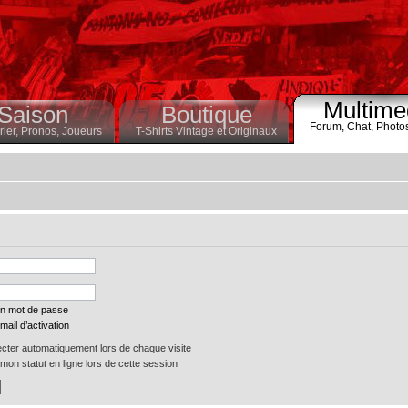
Multime
Saison
Boutique
Forum,
Chat,
Photo
ier,
Pronos,
Joueurs
T-Shirts Vintage et Originaux
on mot de passe
mail d’activation
ter automatiquement lors de chaque visite
on statut en ligne lors de cette session