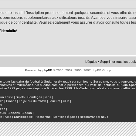
ez être inscrit. L’inscription prend seulement quelques secondes et vous offre d
s permissions supplémentaires aux utilisateurs inscrits. Avant de vous inscrire, as
litique de confidentialité. Veuillez également vous assurer d’avoir consulté toutes le
identialité
L’équipe
•
Supprimer tous les cook
Powered by
phpBB
© 2000, 2002, 2005, 2007 phpBB Group
toute l'actualité du football à Sedan et d'y réagir sur son forum. Sur ce site, vous retrouverez de
actives et multimédias. AllezSedan.com est le premier site qui traite de l'actualité du Club Spo
pages vues depuis le 6 décembre 1999. AllezSedan.com n'est aucunement affilié au c
un article
|
Sujets
|
Sondages
|
liens
|
tch
|
Pronos
|
Le joueur du match
|
Joueurs
|
Club
|
ux
|
deos
|
eurs
|
Saisons
|
Sedan
|
te
|
Aide
|
Encyclopedie
|
Recherche
|
Mentions légales
|
Recommander-nous