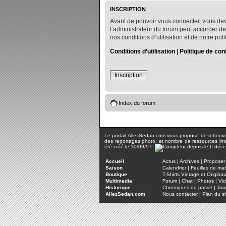
INSCRIPTION
Avant de pouvoir vous connecter, vous dev
l’administrateur du forum peut accorder de
nos conditions d’utilisation et de notre po
Conditions d’utilisation
|
Politique de conf
Inscription
Index du forum
Le portail AllezSedan.com vous propose de retrouver 
des reportages photo, et nombre de ressources inter
été créé le 10/09/97.
Accueil
Actus
|
Archives
|
Proposer 
Saison
Calendrier
|
Feuilles de ma
Boutique
T-Shirts Vintage et Origina
Multimedia
Forum
|
Chat
|
Photos
|
Vi
Historique
Chroniques du passé
|
Jou
AllezSedan.com
Nous contacter
|
Plan du si