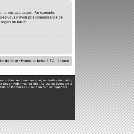
e nombreux avantages. Par exemple,
surez-vous d’avoir pris connaissance de
s règles du forum.
ies du forum
• Heures au format UTC + 1 heure
s articles, un forum, un chat, les feuilles de match,
rtif Sedan Ardennes, en effet, ce site indépendant a
lub de football CSSA ou à un club de supporter.