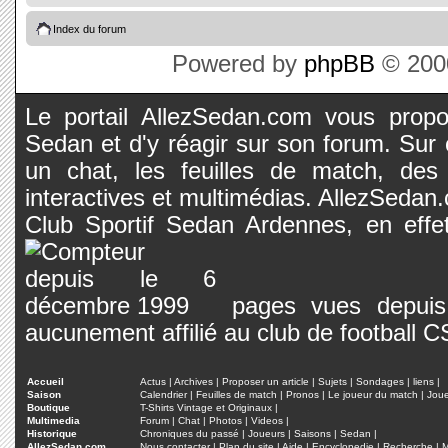
Index du forum
Powered by
phpBB
© 2000
Le portail AllezSedan.com vous propos
Sedan et d'y réagir sur son forum. Sur c
un chat, les feuilles de match, des
interactives et multimédias. AllezSedan.c
Club Sportif Sedan Ardennes, en effet
pages vues depuis 
aucunement affilié au club de football 
Accueil
Actus
|
Archives
|
Proposer un article
|
Sujets
|
Sondages
|
liens
|
Saison
Calendrier
|
Feuilles de match
|
Pronos
|
Le joueur du match
|
Jou
Boutique
T-Shirts Vintage et Originaux
|
Multimedia
Forum
|
Chat
|
Photos
|
Videos
|
Historique
Chroniques du passé
|
Joueurs
|
Saisons
|
Sedan
|
AllezSedan.com
Nous contacter
|
Plan du site
|
Aide
|
Encyclopedie
|
Recherche
|
M