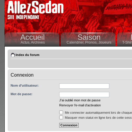
Accueil
Saison
Actus,
Archives
Calendrier,
Pronos,
Joueurs
T-Shir
Index du forum
Connexion
Nom d’utilisateur:
Mot de passe:
J’ai oublié mon mot de passe
Renvoyer l’e-mail d’activation
Me connecter automatiquement lors de chaque 
Masquer mon statut en ligne lors de cette sess