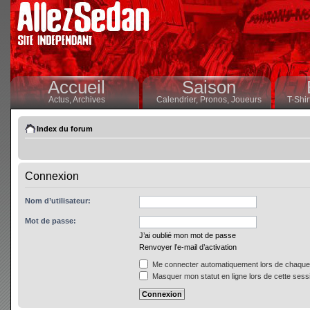
Accueil
Saison
Actus,
Archives
Calendrier,
Pronos,
Joueurs
T-Shir
Index du forum
Connexion
Nom d’utilisateur:
Mot de passe:
J’ai oublié mon mot de passe
Renvoyer l’e-mail d’activation
Me connecter automatiquement lors de chaque 
Masquer mon statut en ligne lors de cette sess