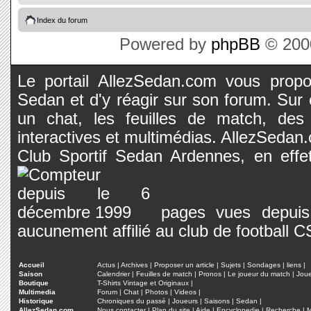
Index du forum
Powered by
phpBB
© 2000
Le portail AllezSedan.com vous propos
Sedan et d'y réagir sur son forum. Sur c
un chat, les feuilles de match, des
interactives et multimédias. AllezSedan.c
Club Sportif Sedan Ardennes, en effet
pages vues depuis 
aucunement affilié au club de football 
Accueil
Actus
|
Archives
|
Proposer un article
|
Sujets
|
Sondages
|
liens
|
Saison
Calendrier
|
Feuilles de match
|
Pronos
|
Le joueur du match
|
Jou
Boutique
T-Shirts Vintage et Originaux
|
Multimedia
Forum
|
Chat
|
Photos
|
Videos
|
Historique
Chroniques du passé
|
Joueurs
|
Saisons
|
Sedan
|
AllezSedan.com
Nous contacter
|
Plan du site
|
Aide
|
Encyclopedie
|
Recherche
|
M