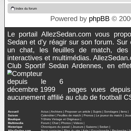
Index du forum
Powered by
phpBB
© 2000
Le portail AllezSedan.com vous propos
Sedan et d'y réagir sur son forum. Sur c
un chat, les feuilles de match, des
interactives et multimédias. AllezSedan.c
Club Sportif Sedan Ardennes, en effet
pages vues depuis 
aucunement affilié au club de football 
Accueil
Actus
|
Archives
|
Proposer un article
|
Sujets
|
Sondages
|
liens
|
Saison
Calendrier
|
Feuilles de match
|
Pronos
|
Le joueur du match
|
Jou
Boutique
T-Shirts Vintage et Originaux
|
Multimedia
Forum
|
Chat
|
Photos
|
Videos
|
Historique
Chroniques du passé
|
Joueurs
|
Saisons
|
Sedan
|
AllezSedan.com
Nous contacter
|
Plan du site
|
Aide
|
Encyclopedie
|
Recherche
|
M