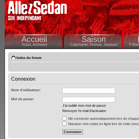
Accueil
Saison
Actus,
Archives
Calendrier,
Pronos,
Joueurs
T-Shir
Index du forum
Connexion
Nom d’utilisateur:
Mot de passe:
J’ai oublié mon mot de passe
Renvoyer l’e-mail d’activation
Me connecter automatiquement lors de chaque 
Masquer mon statut en ligne lors de cette sess