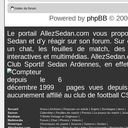
Index du forum
Powered by
phpBB
© 2000
Le portail AllezSedan.com vous propos
Sedan et d'y réagir sur son forum. Sur c
un chat, les feuilles de match, des
interactives et multimédias. AllezSedan.c
Club Sportif Sedan Ardennes, en effet
pages vues depuis 
aucunement affilié au club de football 
Accueil
Actus
|
Archives
|
Proposer un article
|
Sujets
|
Sondages
|
liens
|
Saison
Calendrier
|
Feuilles de match
|
Pronos
|
Le joueur du match
|
Jou
Boutique
T-Shirts Vintage et Originaux
|
Multimedia
Forum
|
Chat
|
Photos
|
Videos
|
Historique
Chroniques du passé
|
Joueurs
|
Saisons
|
Sedan
|
AllezSedan.com
Nous contacter
|
Plan du site
|
Aide
|
Encyclopedie
|
Recherche
|
M