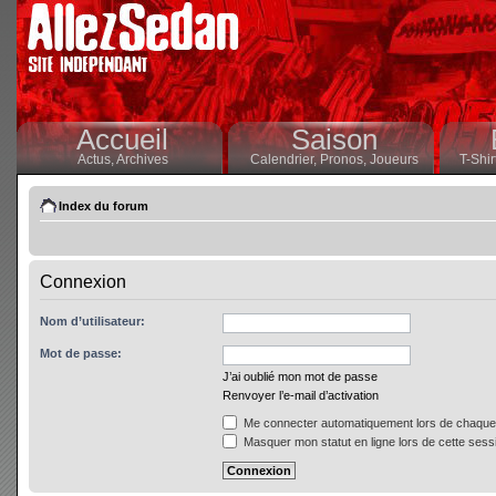
Accueil
Saison
Actus,
Archives
Calendrier,
Pronos,
Joueurs
T-Shir
Index du forum
Connexion
Nom d’utilisateur:
Mot de passe:
J’ai oublié mon mot de passe
Renvoyer l’e-mail d’activation
Me connecter automatiquement lors de chaque 
Masquer mon statut en ligne lors de cette sess