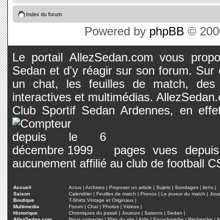
Index du forum
Powered by
phpBB
© 2000
Le portail AllezSedan.com vous propos
Sedan et d'y réagir sur son forum. Sur c
un chat, les feuilles de match, des
interactives et multimédias. AllezSedan.c
Club Sportif Sedan Ardennes, en effet
pages vues depuis 
aucunement affilié au club de football 
Accueil
Actus
|
Archives
|
Proposer un article
|
Sujets
|
Sondages
|
liens
|
Saison
Calendrier
|
Feuilles de match
|
Pronos
|
Le joueur du match
|
Jou
Boutique
T-Shirts Vintage et Originaux
|
Multimedia
Forum
|
Chat
|
Photos
|
Videos
|
Historique
Chroniques du passé
|
Joueurs
|
Saisons
|
Sedan
|
AllezSedan.com
Nous contacter
|
Plan du site
|
Aide
|
Encyclopedie
|
Recherche
|
M