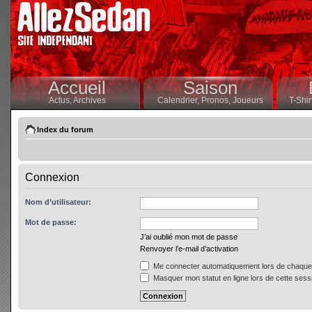
Accueil
Saison
Actus,
Archives
Calendrier,
Pronos,
Joueurs
T-Shir
Index du forum
Connexion
Nom d’utilisateur:
Mot de passe:
J’ai oublié mon mot de passe
Renvoyer l’e-mail d’activation
Me connecter automatiquement lors de chaque 
Masquer mon statut en ligne lors de cette sess