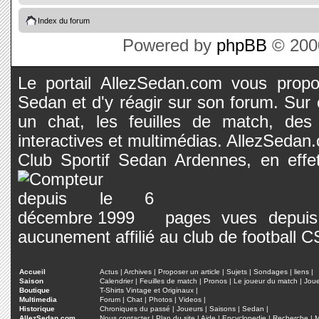
Index du forum
Powered by
phpBB
© 2000
Le portail AllezSedan.com vous propos
Sedan et d'y réagir sur son forum. Sur c
un chat, les feuilles de match, des
interactives et multimédias. AllezSedan.c
Club Sportif Sedan Ardennes, en effet
pages vues depuis 
aucunement affilié au club de football 
Accueil
Actus
|
Archives
|
Proposer un article
|
Sujets
|
Sondages
|
liens
|
Saison
Calendrier
|
Feuilles de match
|
Pronos
|
Le joueur du match
|
Jou
Boutique
T-Shirts Vintage et Originaux
|
Multimedia
Forum
|
Chat
|
Photos
|
Videos
|
Historique
Chroniques du passé
|
Joueurs
|
Saisons
|
Sedan
|
AllezSedan.com
Nous contacter
|
Plan du site
|
Aide
|
Encyclopedie
|
Recherche
|
M