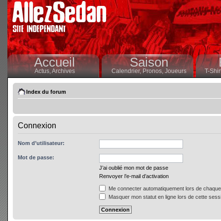
Accueil
Saison
Actus,
Archives
Calendrier,
Pronos,
Joueurs
T-Shir
Index du forum
Connexion
Nom d’utilisateur:
Mot de passe:
J’ai oublié mon mot de passe
Renvoyer l’e-mail d’activation
Me connecter automatiquement lors de chaque 
Masquer mon statut en ligne lors de cette sess