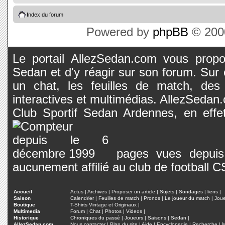
Index du forum
Powered by
phpBB
© 2000
Le portail AllezSedan.com vous propos
Sedan et d'y réagir sur son forum. Sur c
un chat, les feuilles de match, des
interactives et multimédias. AllezSedan.c
Club Sportif Sedan Ardennes, en effet
pages vues depuis 
aucunement affilié au club de football 
Accueil
Actus
|
Archives
|
Proposer un article
|
Sujets
|
Sondages
|
liens
|
Saison
Calendrier
|
Feuilles de match
|
Pronos
|
Le joueur du match
|
Jou
Boutique
T-Shirts Vintage et Originaux
|
Multimedia
Forum
|
Chat
|
Photos
|
Videos
|
Historique
Chroniques du passé
|
Joueurs
|
Saisons
|
Sedan
|
AllezSedan.com
Nous contacter
|
Plan du site
|
Aide
|
Encyclopedie
|
Recherche
|
M