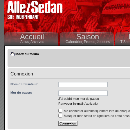
Accueil
Saison
Actus,
Archives
Calendrier,
Pronos,
Joueurs
T-Shir
Index du forum
Connexion
Nom d’utilisateur:
Mot de passe:
J’ai oublié mon mot de passe
Renvoyer l’e-mail d’activation
Me connecter automatiquement lors de chaque 
Masquer mon statut en ligne lors de cette sess