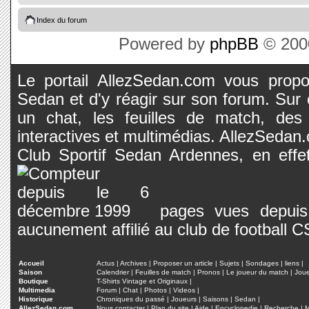
Index du forum
Powered by
phpBB
© 2000
Le portail AllezSedan.com vous propos
Sedan et d'y réagir sur son forum. Sur c
un chat, les feuilles de match, des
interactives et multimédias. AllezSedan.c
Club Sportif Sedan Ardennes, en effet
pages vues depuis 
aucunement affilié au club de football 
Accueil
Actus
|
Archives
|
Proposer un article
|
Sujets
|
Sondages
|
liens
|
Saison
Calendrier
|
Feuilles de match
|
Pronos
|
Le joueur du match
|
Jou
Boutique
T-Shirts Vintage et Originaux
|
Multimedia
Forum
|
Chat
|
Photos
|
Videos
|
Historique
Chroniques du passé
|
Joueurs
|
Saisons
|
Sedan
|
AllezSedan.com
Nous contacter
|
Plan du site
|
Aide
|
Encyclopedie
|
Recherche
|
M