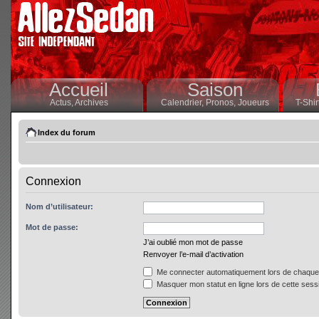
Accueil
Saison
Actus,
Archives
Calendrier,
Pronos,
Joueurs
T-Shir
Index du forum
Connexion
Nom d’utilisateur:
Mot de passe:
J’ai oublié mon mot de passe
Renvoyer l’e-mail d’activation
Me connecter automatiquement lors de chaque 
Masquer mon statut en ligne lors de cette sess