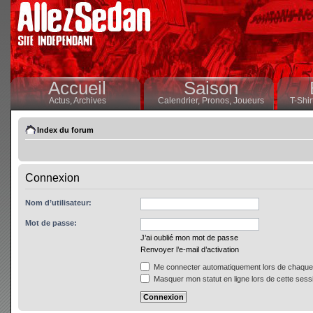
Accueil
Saison
Actus,
Archives
Calendrier,
Pronos,
Joueurs
T-Shir
Index du forum
Connexion
Nom d’utilisateur:
Mot de passe:
J’ai oublié mon mot de passe
Renvoyer l’e-mail d’activation
Me connecter automatiquement lors de chaque 
Masquer mon statut en ligne lors de cette sess