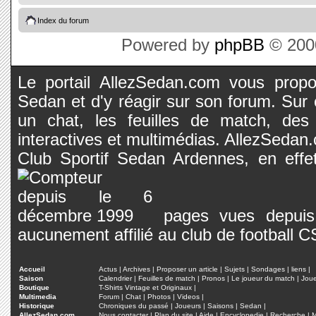
Index du forum
Powered by
phpBB
© 2000
Le portail AllezSedan.com vous propos
Sedan et d'y réagir sur son forum. Sur c
un chat, les feuilles de match, des
interactives et multimédias. AllezSedan.c
Club Sportif Sedan Ardennes, en effet
pages vues depuis 
aucunement affilié au club de football 
Accueil
Actus
|
Archives
|
Proposer un article
|
Sujets
|
Sondages
|
liens
|
Saison
Calendrier
|
Feuilles de match
|
Pronos
|
Le joueur du match
|
Jou
Boutique
T-Shirts Vintage et Originaux
|
Multimedia
Forum
|
Chat
|
Photos
|
Videos
|
Historique
Chroniques du passé
|
Joueurs
|
Saisons
|
Sedan
|
AllezSedan.com
Nous contacter
|
Plan du site
|
Aide
|
Encyclopedie
|
Recherche
|
M