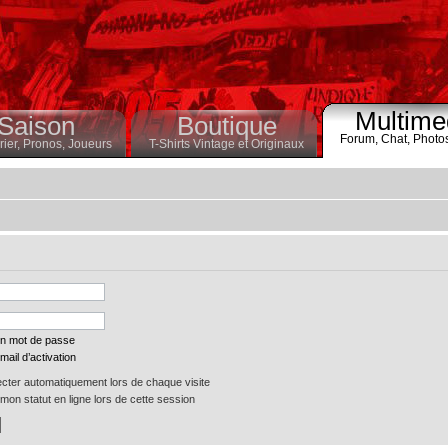
Multime
Saison
Boutique
Forum,
Chat,
Photo
ier,
Pronos,
Joueurs
T-Shirts Vintage et Originaux
on mot de passe
mail d’activation
ter automatiquement lors de chaque visite
on statut en ligne lors de cette session