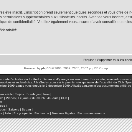
ez être inscrit. L’inscription prend seulement quelques secondes et vous offre d
s permissions supplémentaires aux utilisateurs inscrits. Avant de vous inscrire, as
litique de confidentialité. Veuillez également vous assurer d’avoir consulté toutes le
identialité
L’équipe
•
Supprimer tous les cook
Powered by
phpBB
© 2000, 2002, 2005, 2007 phpBB Group
toute l'actualité du football à Sedan et d'y réagir sur son forum. Sur ce site, vous retrouverez de
actives et multimédias. AllezSedan.com est le premier site qui traite de l'actualité du Club Spo
pages vues depuis le 6 décembre 1999. AllezSedan.com n'est aucunement affilié au c
un article
|
Sujets
|
Sondages
|
liens
|
tch
|
Pronos
|
Le joueur du match
|
Joueurs
|
Club
|
ux
|
deos
|
eurs
|
Saisons
|
Sedan
|
te
|
Aide
|
Encyclopedie
|
Recherche
|
Mentions légales
|
Recommander-nous