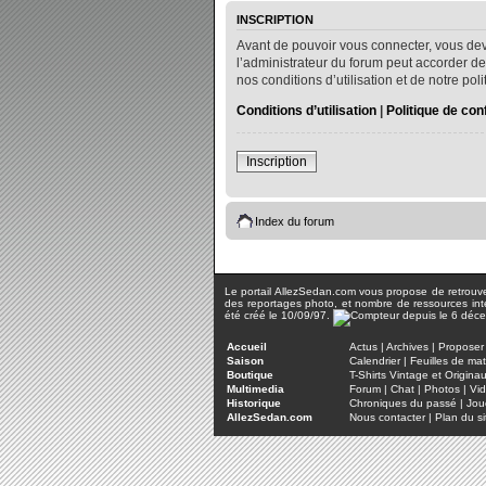
INSCRIPTION
Avant de pouvoir vous connecter, vous dev
l’administrateur du forum peut accorder de
nos conditions d’utilisation et de notre po
Conditions d’utilisation
|
Politique de conf
Inscription
Index du forum
Le portail AllezSedan.com vous propose de retrouver 
des reportages photo, et nombre de ressources inter
été créé le 10/09/97.
Accueil
Actus
|
Archives
|
Proposer 
Saison
Calendrier
|
Feuilles de ma
Boutique
T-Shirts Vintage et Origina
Multimedia
Forum
|
Chat
|
Photos
|
Vi
Historique
Chroniques du passé
|
Jou
AllezSedan.com
Nous contacter
|
Plan du si