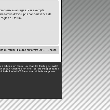
e nombreux avantages. Par exemple,
surez-vous d’avoir pris connaissance de
s règles du forum.
ies du forum
• Heures au format UTC + 1 heure
s articles, un forum, un chat, les feuilles de match,
rtif Sedan Ardennes, en effet, ce site indépendant a
lub de football CSSA ou à un club de supporter.