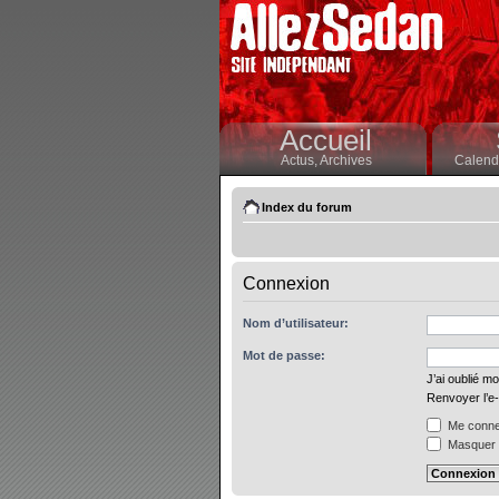
Accueil
Actus,
Archives
Calendr
Index du forum
Connexion
Nom d’utilisateur:
Mot de passe:
J’ai oublié m
Renvoyer l’e-
Me connec
Masquer m