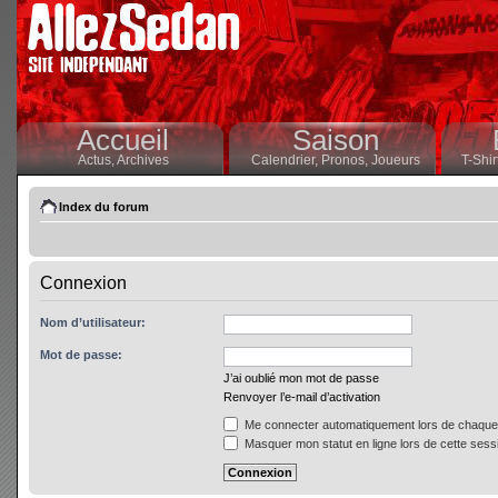
Accueil
Saison
Actus,
Archives
Calendrier,
Pronos,
Joueurs
T-Shir
Index du forum
Connexion
Nom d’utilisateur:
Mot de passe:
J’ai oublié mon mot de passe
Renvoyer l’e-mail d’activation
Me connecter automatiquement lors de chaque 
Masquer mon statut en ligne lors de cette sess