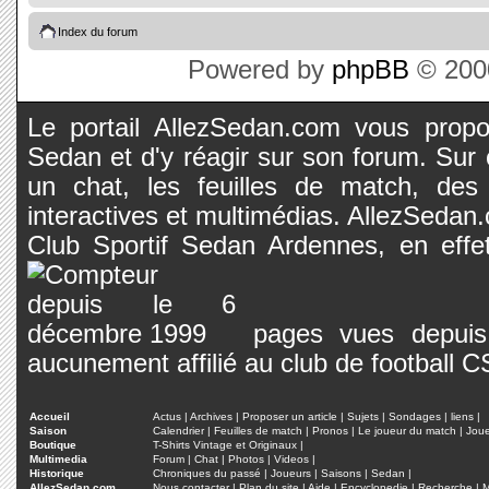
Index du forum
Powered by
phpBB
© 2000
Le portail AllezSedan.com vous propos
Sedan et d'y réagir sur son forum. Sur c
un chat, les feuilles de match, des
interactives et multimédias. AllezSedan.c
Club Sportif Sedan Ardennes, en effet
pages vues depuis 
aucunement affilié au club de football 
Accueil
Actus
|
Archives
|
Proposer un article
|
Sujets
|
Sondages
|
liens
|
Saison
Calendrier
|
Feuilles de match
|
Pronos
|
Le joueur du match
|
Jou
Boutique
T-Shirts Vintage et Originaux
|
Multimedia
Forum
|
Chat
|
Photos
|
Videos
|
Historique
Chroniques du passé
|
Joueurs
|
Saisons
|
Sedan
|
AllezSedan.com
Nous contacter
|
Plan du site
|
Aide
|
Encyclopedie
|
Recherche
|
M