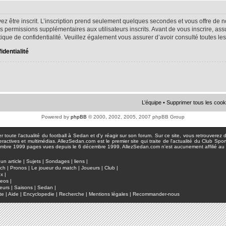
ez être inscrit. L’inscription prend seulement quelques secondes et vous offre d
s permissions supplémentaires aux utilisateurs inscrits. Avant de vous inscrire, as
litique de confidentialité. Veuillez également vous assurer d’avoir consulté toutes le
identialité
L’équipe
•
Supprimer tous les cook
Powered by
phpBB
© 2000, 2002, 2005, 2007 phpBB Group
toute l'actualité du football à Sedan et d'y réagir sur son forum. Sur ce site, vous retrouverez de
actives et multimédias. AllezSedan.com est le premier site qui traite de l'actualité du Club Spo
pages vues depuis le 6 décembre 1999. AllezSedan.com n'est aucunement affilié au c
un article
|
Sujets
|
Sondages
|
liens
|
tch
|
Pronos
|
Le joueur du match
|
Joueurs
|
Club
|
ux
|
deos
|
eurs
|
Saisons
|
Sedan
|
te
|
Aide
|
Encyclopedie
|
Recherche
|
Mentions légales
|
Recommander-nous