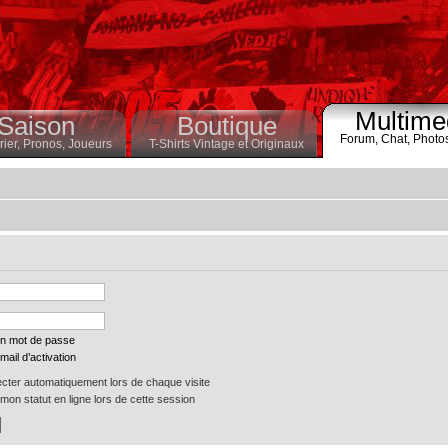
Multime
Saison
Boutique
Forum,
Chat,
Photo
ier,
Pronos,
Joueurs
T-Shirts Vintage et Originaux
on mot de passe
mail d’activation
ter automatiquement lors de chaque visite
on statut en ligne lors de cette session