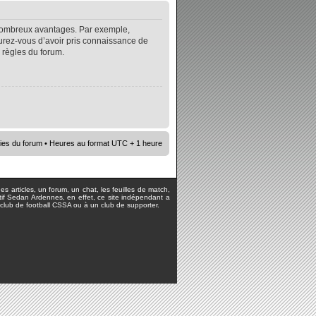
e nombreux avantages. Par exemple,
surez-vous d’avoir pris connaissance de
s règles du forum.
ies du forum
• Heures au format UTC + 1 heure
s articles, un forum, un chat, les feuilles de match,
rtif Sedan Ardennes, en effet, ce site indépendant a
lub de football CSSA ou à un club de supporter.