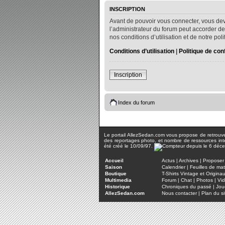
INSCRIPTION
Avant de pouvoir vous connecter, vous dev
l’administrateur du forum peut accorder de
nos conditions d’utilisation et de notre po
Conditions d’utilisation
|
Politique de conf
Inscription
Index du forum
Le portail AllezSedan.com vous propose de retrouver 
des reportages photo, et nombre de ressources inter
été créé le 10/09/97.
Accueil
Actus
|
Archives
|
Proposer 
Saison
Calendrier
|
Feuilles de ma
Boutique
T-Shirts Vintage et Origina
Multimedia
Forum
|
Chat
|
Photos
|
Vi
Historique
Chroniques du passé
|
Jou
AllezSedan.com
Nous contacter
|
Plan du si