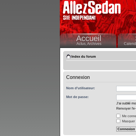
Accueil
Actus,
Archives
Calendr
Index du forum
Connexion
Nom d’utilisateur:
Mot de passe:
J’ai oublié m
Renvoyer l’e-
Me connec
Masquer m