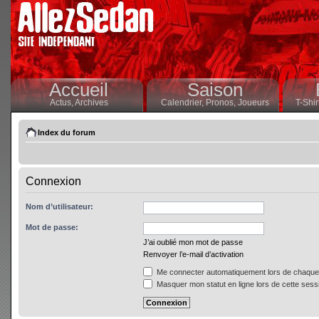
Accueil
Saison
Actus,
Archives
Calendrier,
Pronos,
Joueurs
T-Shir
Index du forum
Connexion
Nom d’utilisateur:
Mot de passe:
J’ai oublié mon mot de passe
Renvoyer l’e-mail d’activation
Me connecter automatiquement lors de chaque 
Masquer mon statut en ligne lors de cette sess