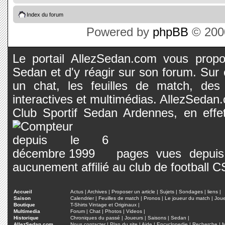
Index du forum
Powered by
phpBB
© 2000
Le portail AllezSedan.com vous propos
Sedan et d'y réagir sur son forum. Sur c
un chat, les feuilles de match, des
interactives et multimédias. AllezSedan.c
Club Sportif Sedan Ardennes, en effet
pages vues depuis 
aucunement affilié au club de football 
Accueil
Actus
|
Archives
|
Proposer un article
|
Sujets
|
Sondages
|
liens
|
Saison
Calendrier
|
Feuilles de match
|
Pronos
|
Le joueur du match
|
Jou
Boutique
T-Shirts Vintage et Originaux
|
Multimedia
Forum
|
Chat
|
Photos
|
Videos
|
Historique
Chroniques du passé
|
Joueurs
|
Saisons
|
Sedan
|
AllezSedan.com
Nous contacter
|
Plan du site
|
Aide
|
Encyclopedie
|
Recherche
|
M